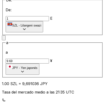
De:
De:
E
SZL
-
Lilangeni swazi
a
a
¥
JPY
-
Yen japonés
1.00
SZL
=
9,
691036
JPY
Tasa del mercado medio a las 21:35 UTC