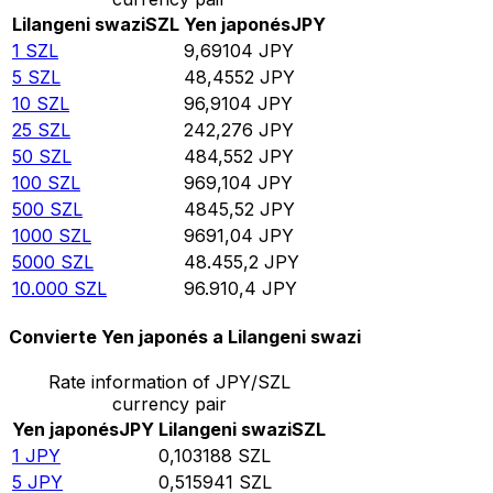
Lilangeni swazi
SZL
Yen japonés
JPY
1
SZL
9,69104
JPY
5
SZL
48,4552
JPY
10
SZL
96,9104
JPY
25
SZL
242,276
JPY
50
SZL
484,552
JPY
100
SZL
969,104
JPY
500
SZL
4845,52
JPY
1000
SZL
9691,04
JPY
5000
SZL
48.455,2
JPY
10.000
SZL
96.910,4
JPY
Convierte Yen japonés a Lilangeni swazi
Rate information of JPY/SZL
currency pair
Yen japonés
JPY
Lilangeni swazi
SZL
1
JPY
0,103188
SZL
5
JPY
0,515941
SZL