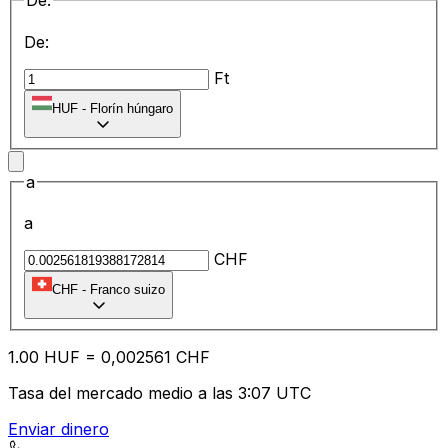
De:
De:
Ft
HUF
-
Florín húngaro
a
a
CHF
CHF
-
Franco suizo
1.00
HUF
=
0,
002561
CHF
Tasa del mercado medio a las 3:07 UTC
Enviar dinero