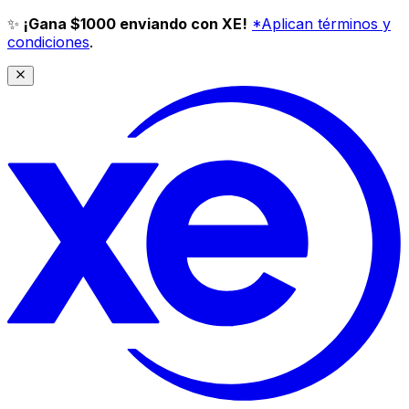
✨
¡Gana $1000 enviando con XE!
*Aplican términos y
condiciones
.