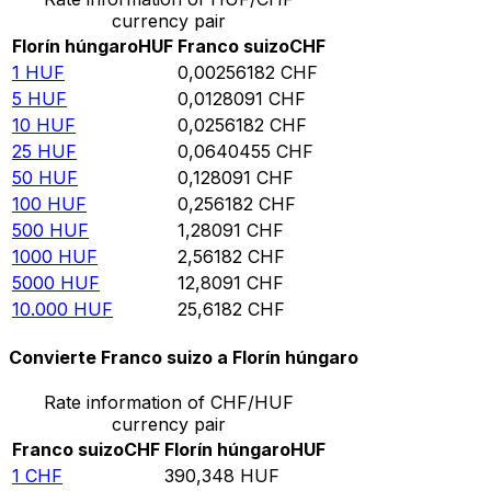
currency pair
Florín húngaro
HUF
Franco suizo
CHF
1
HUF
0,00256182
CHF
5
HUF
0,0128091
CHF
10
HUF
0,0256182
CHF
25
HUF
0,0640455
CHF
50
HUF
0,128091
CHF
100
HUF
0,256182
CHF
500
HUF
1,28091
CHF
1000
HUF
2,56182
CHF
5000
HUF
12,8091
CHF
10.000
HUF
25,6182
CHF
Convierte Franco suizo a Florín húngaro
Rate information of CHF/HUF
currency pair
Franco suizo
CHF
Florín húngaro
HUF
1
CHF
390,348
HUF