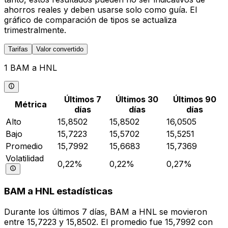
ahorros reales y deben usarse solo como guía. El
gráfico de comparación de tipos se actualiza
trimestralmente.
Tarifas
Valor convertido
1 BAM a HNL
Últimos 7
Últimos 30
Últimos 90
Métrica
días
días
días
Alto
15,8502
15,8502
16,0505
Bajo
15,7223
15,5702
15,5251
Promedio
15,7992
15,6683
15,7369
Volatilidad
0,22%
0,22%
0,27%
BAM a HNL estadísticas
Durante los últimos 7 días, BAM a HNL se movieron
entre 15,7223 y 15,8502. El promedio fue 15,7992 con