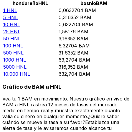
hondureño
HNL
bosnio
BAM
1
HNL
0,0632704
BAM
5
HNL
0,316352
BAM
10
HNL
0,632704
BAM
25
HNL
1,58176
BAM
50
HNL
3,16352
BAM
100
HNL
6,32704
BAM
500
HNL
31,6352
BAM
1000
HNL
63,2704
BAM
5000
HNL
316,352
BAM
10.000
HNL
632,704
BAM
Gráfico de BAM a HNL
Vea tu 1 BAM en movimiento. Nuestro gráfico en vivo de
BAM a HNL rastrea 12 meses de tasas del mercado
medio en tiempo real y muestra exactamente cuánto
valía su dinero en cualquier momento.¿Quiere saber
cuándo se mueve la tasa a su favor?Establezca una
alerta de tasa y le avisaremos cuando alcance tu