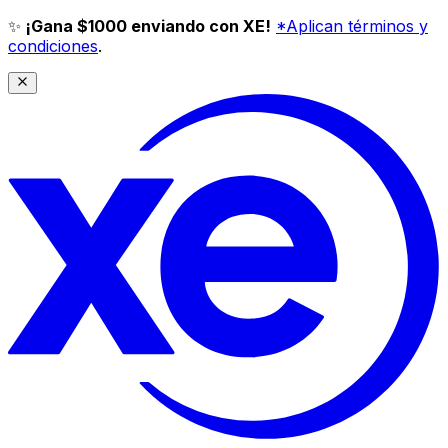
✨
¡Gana $1000 enviando con XE!
*Aplican términos y
condiciones
.