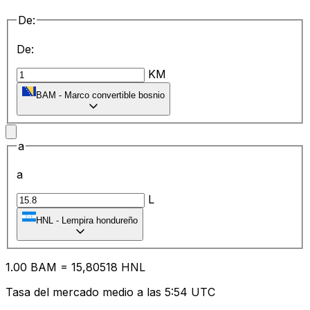
De:
De:
KM
BAM
-
Marco convertible bosnio
a
a
L
HNL
-
Lempira hondureño
1.00
BAM
=
15
,80518
HNL
Tasa del mercado medio a las 5:54 UTC