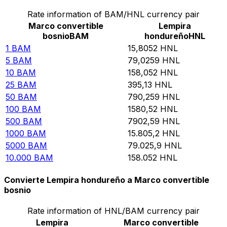
Rate information of BAM/HNL currency pair
Marco convertible
Lempira
bosnio
BAM
hondureño
HNL
1
BAM
15,8052
HNL
5
BAM
79,0259
HNL
10
BAM
158,052
HNL
25
BAM
395,13
HNL
50
BAM
790,259
HNL
100
BAM
1580,52
HNL
500
BAM
7902,59
HNL
1000
BAM
15.805,2
HNL
5000
BAM
79.025,9
HNL
10.000
BAM
158.052
HNL
Convierte Lempira hondureño a Marco convertible
bosnio
Rate information of HNL/BAM currency pair
Lempira
Marco convertible