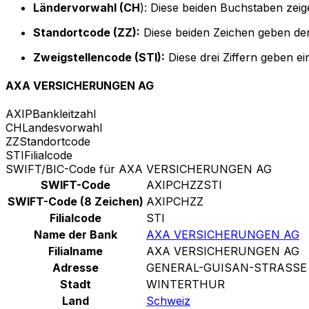
Ländervorwahl (CH
): Diese beiden Buchstaben zeig
Standortcode (ZZ):
Diese beiden Zeichen geben den
Zweigstellencode (STI):
Diese drei Ziffern geben e
AXA VERSICHERUNGEN AG
AXIP
Bankleitzahl
CH
Landesvorwahl
ZZ
Standortcode
STI
Filialcode
SWIFT/BIC-Code für AXA VERSICHERUNGEN AG
SWIFT-Code
AXIPCHZZSTI
SWIFT-Code (8 Zeichen)
AXIPCHZZ
Filialcode
STI
Name der Bank
AXA VERSICHERUNGEN AG
Filialname
AXA VERSICHERUNGEN AG
Adresse
GENERAL-GUISAN-STRASSE
Stadt
WINTERTHUR
Land
Schweiz