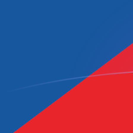
OMR zu CZK heutige Wechselkurse
Von Omanischer Rial in Tschechische Krone umrechne
Rate information of OMR/CZK currency pair
Omanischer Rial
OMR
Tschechische Krone
CZK
1
OMR
54,6842
CZK
5
OMR
273,421
CZK
10
OMR
546,842
CZK
25
OMR
1.367,11
CZK
50
OMR
2.734,21
CZK
100
OMR
5.468,42
CZK
500
OMR
27.342,1
CZK
1.000
OMR
54.684,2
CZK
5.000
OMR
273.421
CZK
10.000
OMR
546.842
CZK
Von Tschechische Krone in Omanischer Rial umrechne