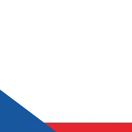
Wir schlagen Konkurrenzkurse.
ies dient nur zu Informationszwecken. Diesen Kurs erhalt
annst?