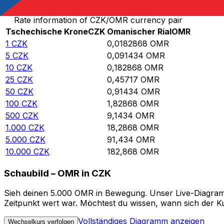
Rate information of CZK/OMR currency pair
Tschechische Krone
CZK
Omanischer Rial
OMR
1
CZK
0,0182868
OMR
5
CZK
0,091434
OMR
10
CZK
0,182868
OMR
25
CZK
0,45717
OMR
50
CZK
0,91434
OMR
100
CZK
1,82868
OMR
500
CZK
9,1434
OMR
1.000
CZK
18,2868
OMR
5.000
CZK
91,434
OMR
10.000
CZK
182,868
OMR
Schaubild – OMR in CZK
Sieh deinen 5.000 OMR in Bewegung. Unser Live-Diagramm
Zeitpunkt wert war. Möchtest du wissen, wann sich der Ku
Vollständiges Diagramm anzeigen
Wechselkurs verfolgen