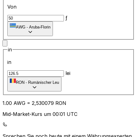
Von
ƒ
AWG
-
Aruba-Florin
in
in
lei
RON
-
Rumänischer Leu
1.00
AWG
=
2,
530079
RON
Mid-Market-Kurs um 00:01 UTC
Sprechen Sie noch heute mit einem Währungsexperten.