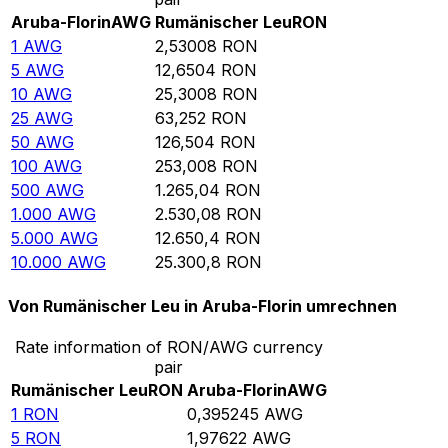
Aruba-Florin
AWG
Rumänischer Leu
RON
1
AWG
2,53008
RON
5
AWG
12,6504
RON
10
AWG
25,3008
RON
25
AWG
63,252
RON
50
AWG
126,504
RON
100
AWG
253,008
RON
500
AWG
1.265,04
RON
1.000
AWG
2.530,08
RON
5.000
AWG
12.650,4
RON
10.000
AWG
25.300,8
RON
Von Rumänischer Leu in Aruba-Florin umrechnen
Rate information of RON/AWG currency
pair
Rumänischer Leu
RON
Aruba-Florin
AWG
1
RON
0,395245
AWG
5
RON
1,97622
AWG