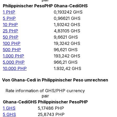
Philippinischer Peso
PHP
Ghana-Cedi
GHS
1
PHP
0,193242
GHS
5
PHP
0,96621
GHS
10
PHP
1,93242
GHS
25
PHP
4,83105
GHS
50
PHP
9,6621
GHS
100
PHP
19,3242
GHS
500
PHP
96,621
GHS
1.000
PHP
193,242
GHS
5.000
PHP
966,21
GHS
10.000
PHP
1.932,42
GHS
Von Ghana-Cedi in Philippinischer Peso umrechnen
Rate information of GHS/PHP currency
pair
Ghana-Cedi
GHS
Philippinischer Peso
PHP
1
GHS
5,17486
PHP
5
GHS
25,8743
PHP