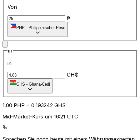
Von
₱
PHP
-
Philippinischer Peso
in
in
GH₵
GHS
-
Ghana-Cedi
1.00
PHP
=
0,
193242
GHS
Mid-Market-Kurs um 16:21 UTC
Sprechen Sie noch heute mit einem Währungsexperten.