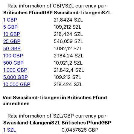
Rate information of GBP/SZL currency pair
Britisches Pfund
GBP
Swasiland-Lilangeni
SZL
1
GBP
21,8424
SZL
5
GBP
109,212
SZL
10
GBP
218,424
SZL
25
GBP
546,059
SZL
50
GBP
1.092,12
SZL
100
GBP
2.184,24
SZL
500
GBP
10.921,2
SZL
1.000
GBP
21.842,4
SZL
5.000
GBP
109.212
SZL
10.000
GBP
218.424
SZL
Von Swasiland-Lilangeni in Britisches Pfund
umrechnen
Rate information of SZL/GBP currency pair
Swasiland-Lilangeni
SZL
Britisches Pfund
GBP
1
SZL
0,0457826
GBP