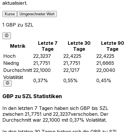
aktualisiert.
Kurse
Umgerechneter Wert
1 GBP zu SZL
Letzte 7
Letzte 30
Letzte 90
Metrik
Tage
Tage
Tage
Hoch
22,3237
22,4225
22,4225
Niedrig
21,7751
21,7751
21,6665
Durchschnitt
22,1000
22,1217
22,0040
Volatilität
0,37%
0,55%
0,45%
GBP zu SZL Statistiken
In den letzten 7 Tagen haben sich GBP bis SZL
zwischen 21,7751 und 22,3237verschoben. Der
Durchschnitt war 22,1000 mit 0,37% Volatilität.
In den letzten 30 Tagen haben sich die GBP zu SZL