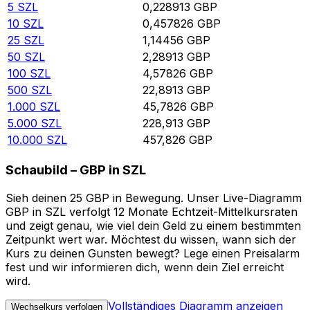
5
SZL
0,228913
GBP
10
SZL
0,457826
GBP
25
SZL
1,14456
GBP
50
SZL
2,28913
GBP
100
SZL
4,57826
GBP
500
SZL
22,8913
GBP
1.000
SZL
45,7826
GBP
5.000
SZL
228,913
GBP
10.000
SZL
457,826
GBP
Schaubild – GBP in SZL
Sieh deinen 25 GBP in Bewegung. Unser Live-Diagramm
GBP in SZL verfolgt 12 Monate Echtzeit-Mittelkursraten
und zeigt genau, wie viel dein Geld zu einem bestimmten
Zeitpunkt wert war. Möchtest du wissen, wann sich der
Kurs zu deinen Gunsten bewegt? Lege einen Preisalarm
fest und wir informieren dich, wenn dein Ziel erreicht
wird.
Vollständiges Diagramm anzeigen
Wechselkurs verfolgen