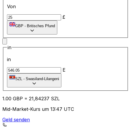
Von
£
GBP
-
Britisches Pfund
in
in
E
SZL
-
Swasiland-Lilangeni
1.00
GBP
=
21
,84237
SZL
Mid-Market-Kurs um 13:47 UTC
Geld senden