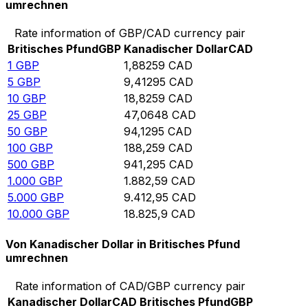
umrechnen
Rate information of GBP/CAD currency pair
Britisches Pfund
GBP
Kanadischer Dollar
CAD
1
GBP
1,88259
CAD
5
GBP
9,41295
CAD
10
GBP
18,8259
CAD
25
GBP
47,0648
CAD
50
GBP
94,1295
CAD
100
GBP
188,259
CAD
500
GBP
941,295
CAD
1.000
GBP
1.882,59
CAD
5.000
GBP
9.412,95
CAD
10.000
GBP
18.825,9
CAD
Von Kanadischer Dollar in Britisches Pfund
umrechnen
Rate information of CAD/GBP currency pair
Kanadischer Dollar
CAD
Britisches Pfund
GBP