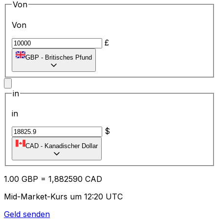
Von
Von
£
GBP
-
Britisches Pfund
in
in
$
CAD
-
Kanadischer Dollar
1.00
GBP
=
1,
882590
CAD
Mid-Market-Kurs um 12:20 UTC
Geld senden