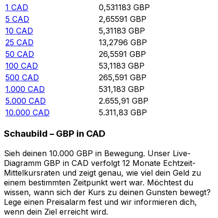
1
CAD
0,531183
GBP
5
CAD
2,65591
GBP
10
CAD
5,31183
GBP
25
CAD
13,2796
GBP
50
CAD
26,5591
GBP
100
CAD
53,1183
GBP
500
CAD
265,591
GBP
1.000
CAD
531,183
GBP
5.000
CAD
2.655,91
GBP
10.000
CAD
5.311,83
GBP
Schaubild – GBP in CAD
Sieh deinen 10.000 GBP in Bewegung. Unser Live-
Diagramm GBP in CAD verfolgt 12 Monate Echtzeit-
Mittelkursraten und zeigt genau, wie viel dein Geld zu
einem bestimmten Zeitpunkt wert war. Möchtest du
wissen, wann sich der Kurs zu deinen Gunsten bewegt?
Lege einen Preisalarm fest und wir informieren dich,
wenn dein Ziel erreicht wird.