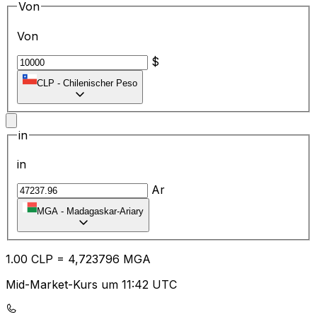
Von
Von
$
CLP
-
Chilenischer Peso
in
in
Ar
MGA
-
Madagaskar-Ariary
1.00
CLP
=
4,
723796
MGA
Mid-Market-Kurs um 11:42 UTC