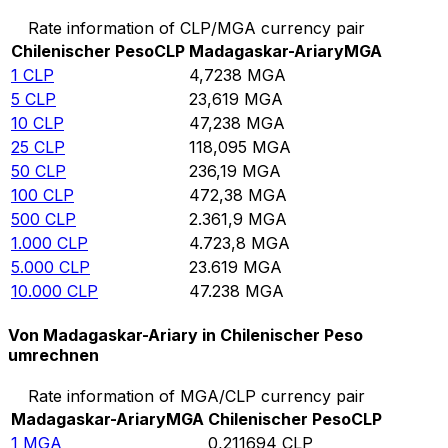
Rate information of CLP/MGA currency pair
Chilenischer Peso
CLP
Madagaskar-Ariary
MGA
1
CLP
4,7238
MGA
5
CLP
23,619
MGA
10
CLP
47,238
MGA
25
CLP
118,095
MGA
50
CLP
236,19
MGA
100
CLP
472,38
MGA
500
CLP
2.361,9
MGA
1.000
CLP
4.723,8
MGA
5.000
CLP
23.619
MGA
10.000
CLP
47.238
MGA
Von Madagaskar-Ariary in Chilenischer Peso
umrechnen
Rate information of MGA/CLP currency pair
Madagaskar-Ariary
MGA
Chilenischer Peso
CLP
1
MGA
0,211694
CLP