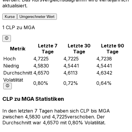
aktualisiert.
Kurse
Umgerechneter Wert
1 CLP zu MGA
Letzte 7
Letzte 30
Letzte 90
Metrik
Tage
Tage
Tage
Hoch
4,7225
4,7225
4,7238
Niedrig
4,5830
4,5441
4,5441
Durchschnitt
4,6570
4,6113
4,6342
Volatilität
0,80%
0,72%
0,64%
CLP zu MGA Statistiken
In den letzten 7 Tagen haben sich CLP bis MGA
zwischen 4,5830 und 4,7225verschoben. Der
Durchschnitt war 4,6570 mit 0,80% Volatilität.