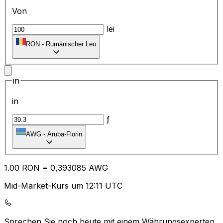
Von
lei
RON
-
Rumänischer Leu
in
in
ƒ
AWG
-
Aruba-Florin
1.00
RON
=
0,
393085
AWG
Mid-Market-Kurs um 12:11 UTC
Sprechen Sie noch heute mit einem Währungsexperten.