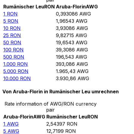
Rumänischer Leu
RON
Aruba-Florin
AWG
1
RON
0,393086
AWG
5
RON
1,96543
AWG
10
RON
3,93086
AWG
25
RON
9,82715
AWG
50
RON
19,6543
AWG
100
RON
39,3086
AWG
500
RON
196,543
AWG
1.000
RON
393,086
AWG
5.000
RON
1.965,43
AWG
10.000
RON
3.930,86
AWG
Von Aruba-Florin in Rumänischer Leu umrechnen
Rate information of AWG/RON currency
pair
Aruba-Florin
AWG
Rumänischer Leu
RON
1
AWG
2,54397
RON
5
AWG
12,7199
RON