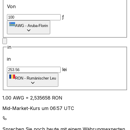
Von
ƒ
AWG
-
Aruba-Florin
in
in
lei
RON
-
Rumänischer Leu
1.00
AWG
=
2,
535658
RON
Mid-Market-Kurs um 06:57 UTC
Sprechen Sie noch heute mit einem Währungsexperten.