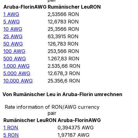
Aruba-Florin
AWG
Rumänischer Leu
RON
1
AWG
2,53566
RON
5
AWG
12,6783
RON
10
AWG
25,3566
RON
25
AWG
63,3915
RON
50
AWG
126,783
RON
100
AWG
253,566
RON
500
AWG
1.267,83
RON
1.000
AWG
2.535,66
RON
5.000
AWG
12.678,3
RON
10.000
AWG
25.356,6
RON
Von Rumänischer Leu in Aruba-Florin umrechnen
Rate information of RON/AWG currency
pair
Rumänischer Leu
RON
Aruba-Florin
AWG
1
RON
0,394375
AWG
5
RON
1,97187
AWG