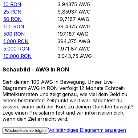
10
RON
3,94375
AWG
25
RON
9,85937
AWG
50
RON
19,7187
AWG
100
RON
39,4375
AWG
500
RON
197,187
AWG
1.000
RON
394,375
AWG
5.000
RON
1.971,87
AWG
10.000
RON
3.943,75
AWG
Schaubild – AWG in RON
Sieh deinen 100 AWG in Bewegung. Unser Live-
Diagramm AWG in RON verfolgt 12 Monate Echtzeit-
Mittelkursraten und zeigt genau, wie viel dein Geld zu
einem bestimmten Zeitpunkt wert war. Möchtest du
wissen, wann sich der Kurs zu deinen Gunsten bewegt?
Lege einen Preisalarm fest und wir informieren dich,
wenn dein Ziel erreicht wird.
Vollständiges Diagramm anzeigen
Wechselkurs verfolgen