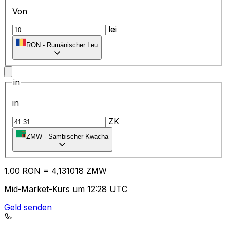
Von
lei
RON
-
Rumänischer Leu
in
in
ZK
ZMW
-
Sambischer Kwacha
1.00
RON
=
4,
131018
ZMW
Mid-Market-Kurs um 12:28 UTC
Geld senden