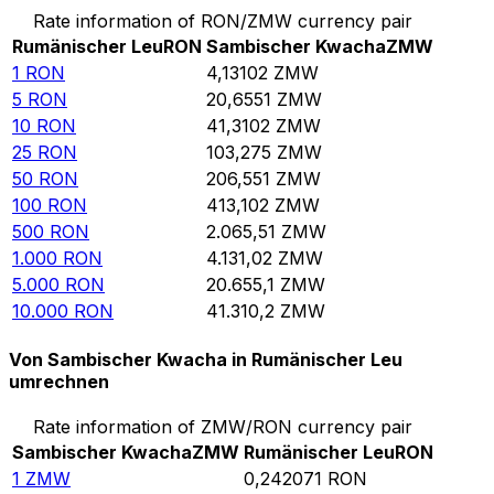
Rate information of RON/ZMW currency pair
Rumänischer Leu
RON
Sambischer Kwacha
ZMW
1
RON
4,13102
ZMW
5
RON
20,6551
ZMW
10
RON
41,3102
ZMW
25
RON
103,275
ZMW
50
RON
206,551
ZMW
100
RON
413,102
ZMW
500
RON
2.065,51
ZMW
1.000
RON
4.131,02
ZMW
5.000
RON
20.655,1
ZMW
10.000
RON
41.310,2
ZMW
Von Sambischer Kwacha in Rumänischer Leu
umrechnen
Rate information of ZMW/RON currency pair
Sambischer Kwacha
ZMW
Rumänischer Leu
RON
1
ZMW
0,242071
RON