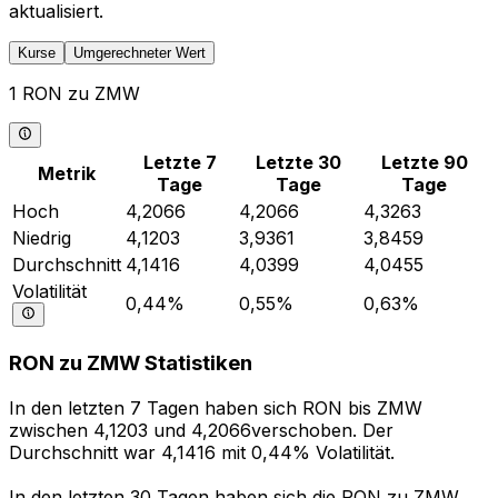
aktualisiert.
Kurse
Umgerechneter Wert
1 RON zu ZMW
Letzte 7
Letzte 30
Letzte 90
Metrik
Tage
Tage
Tage
Hoch
4,2066
4,2066
4,3263
Niedrig
4,1203
3,9361
3,8459
Durchschnitt
4,1416
4,0399
4,0455
Volatilität
0,44%
0,55%
0,63%
RON zu ZMW Statistiken
In den letzten 7 Tagen haben sich RON bis ZMW
zwischen 4,1203 und 4,2066verschoben. Der
Durchschnitt war 4,1416 mit 0,44% Volatilität.
In den letzten 30 Tagen haben sich die RON zu ZMW