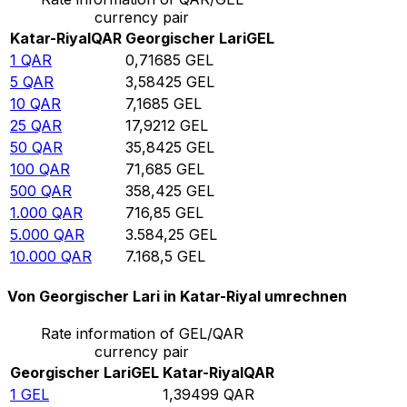
currency pair
Katar-Riyal
QAR
Georgischer Lari
GEL
1
QAR
0,71685
GEL
5
QAR
3,58425
GEL
10
QAR
7,1685
GEL
25
QAR
17,9212
GEL
50
QAR
35,8425
GEL
100
QAR
71,685
GEL
500
QAR
358,425
GEL
1.000
QAR
716,85
GEL
5.000
QAR
3.584,25
GEL
10.000
QAR
7.168,5
GEL
Von Georgischer Lari in Katar-Riyal umrechnen
Rate information of GEL/QAR
currency pair
Georgischer Lari
GEL
Katar-Riyal
QAR
1
GEL
1,39499
QAR