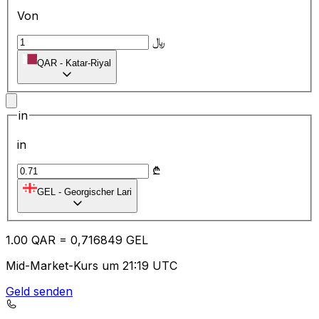
Von
﷼
QAR
-
Katar-Riyal
in
in
₾
GEL
-
Georgischer Lari
1.00
QAR
=
0,
716849
GEL
Mid-Market-Kurs um 21:19 UTC
Geld senden