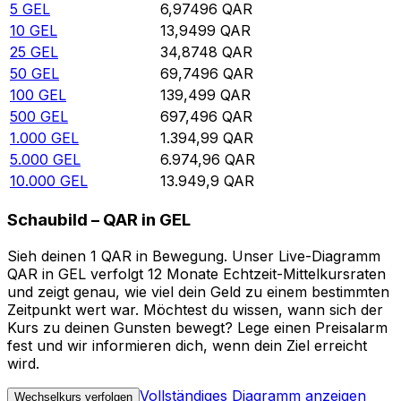
5
GEL
6,97496
QAR
10
GEL
13,9499
QAR
25
GEL
34,8748
QAR
50
GEL
69,7496
QAR
100
GEL
139,499
QAR
500
GEL
697,496
QAR
1.000
GEL
1.394,99
QAR
5.000
GEL
6.974,96
QAR
10.000
GEL
13.949,9
QAR
Schaubild – QAR in GEL
Sieh deinen 1 QAR in Bewegung. Unser Live-Diagramm
QAR in GEL verfolgt 12 Monate Echtzeit-Mittelkursraten
und zeigt genau, wie viel dein Geld zu einem bestimmten
Zeitpunkt wert war. Möchtest du wissen, wann sich der
Kurs zu deinen Gunsten bewegt? Lege einen Preisalarm
fest und wir informieren dich, wenn dein Ziel erreicht
wird.
Vollständiges Diagramm anzeigen
Wechselkurs verfolgen