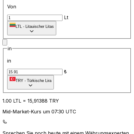
Von
Lt
LTL
-
Litauischer Litas
in
in
₺
TRY
-
Türkische Lira
1.00
LTL
=
15
,91388
TRY
Mid-Market-Kurs um 07:30 UTC
Sprechen Sie noch heute mit einem Währungsexperten.