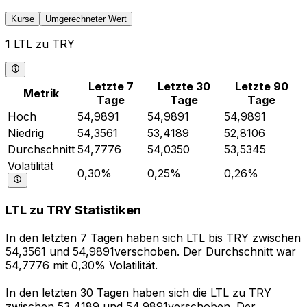
Kurse
Umgerechneter Wert
1 LTL zu TRY
Letzte 7
Letzte 30
Letzte 90
Metrik
Tage
Tage
Tage
Hoch
54,9891
54,9891
54,9891
Niedrig
54,3561
53,4189
52,8106
Durchschnitt
54,7776
54,0350
53,5345
Volatilität
0,30%
0,25%
0,26%
LTL zu TRY Statistiken
In den letzten 7 Tagen haben sich LTL bis TRY zwischen
54,3561 und 54,9891verschoben. Der Durchschnitt war
54,7776 mit 0,30% Volatilität.
In den letzten 30 Tagen haben sich die LTL zu TRY
zwischen 53,4189 und 54,9891verschoben. Der