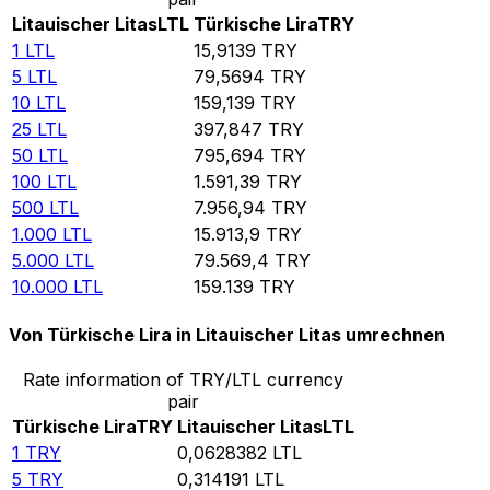
Litauischer Litas
LTL
Türkische Lira
TRY
1
LTL
15,9139
TRY
5
LTL
79,5694
TRY
10
LTL
159,139
TRY
25
LTL
397,847
TRY
50
LTL
795,694
TRY
100
LTL
1.591,39
TRY
500
LTL
7.956,94
TRY
1.000
LTL
15.913,9
TRY
5.000
LTL
79.569,4
TRY
10.000
LTL
159.139
TRY
Von Türkische Lira in Litauischer Litas umrechnen
Rate information of TRY/LTL currency
pair
Türkische Lira
TRY
Litauischer Litas
LTL
1
TRY
0,0628382
LTL
5
TRY
0,314191
LTL