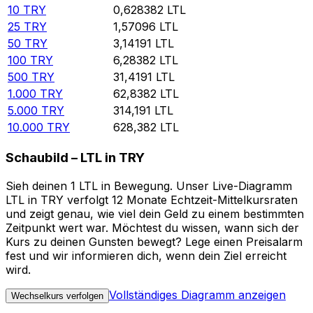
10
TRY
0,628382
LTL
25
TRY
1,57096
LTL
50
TRY
3,14191
LTL
100
TRY
6,28382
LTL
500
TRY
31,4191
LTL
1.000
TRY
62,8382
LTL
5.000
TRY
314,191
LTL
10.000
TRY
628,382
LTL
Schaubild – LTL in TRY
Sieh deinen 1 LTL in Bewegung. Unser Live-Diagramm
LTL in TRY verfolgt 12 Monate Echtzeit-Mittelkursraten
und zeigt genau, wie viel dein Geld zu einem bestimmten
Zeitpunkt wert war. Möchtest du wissen, wann sich der
Kurs zu deinen Gunsten bewegt? Lege einen Preisalarm
fest und wir informieren dich, wenn dein Ziel erreicht
wird.
Vollständiges Diagramm anzeigen
Wechselkurs verfolgen