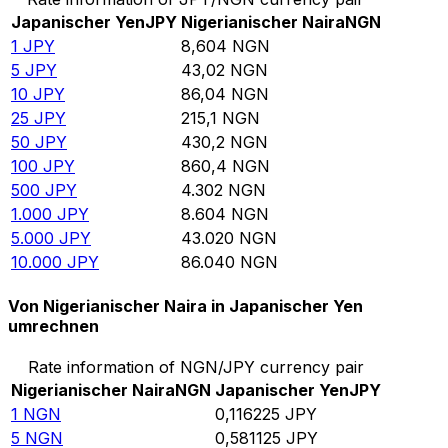
Japanischer Yen
JPY
Nigerianischer Naira
NGN
1
JPY
8,604
NGN
5
JPY
43,02
NGN
10
JPY
86,04
NGN
25
JPY
215,1
NGN
50
JPY
430,2
NGN
100
JPY
860,4
NGN
500
JPY
4.302
NGN
1.000
JPY
8.604
NGN
5.000
JPY
43.020
NGN
10.000
JPY
86.040
NGN
Von Nigerianischer Naira in Japanischer Yen
umrechnen
Rate information of NGN/JPY currency pair
Nigerianischer Naira
NGN
Japanischer Yen
JPY
1
NGN
0,116225
JPY
5
NGN
0,581125
JPY