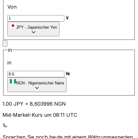
Von
¥
JPY
-
Japanischer Yen
in
in
₦
NGN
-
Nigerianischer Naira
1.00
JPY
=
8,
603996
NGN
Mid-Market-Kurs um 08:11 UTC
Sprechen Sie noch heute mit einem Währungsexperten.