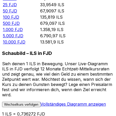
25
FJD
33,9549
ILS
50
FJD
67,9097
ILS
100
FJD
135,819
ILS
500
FJD
679,097
ILS
1.000
FJD
1.358,19
ILS
5.000
FJD
6.790,97
ILS
10.000
FJD
13.581,9
ILS
Schaubild – ILS in FJD
Sieh deinen 1 ILS in Bewegung. Unser Live-Diagramm
ILS in FJD verfolgt 12 Monate Echtzeit-Mittelkursraten
und zeigt genau, wie viel dein Geld zu einem bestimmten
Zeitpunkt wert war. Möchtest du wissen, wann sich der
Kurs zu deinen Gunsten bewegt? Lege einen Preisalarm
fest und wir informieren dich, wenn dein Ziel erreicht
wird.
Vollständiges Diagramm anzeigen
Wechselkurs verfolgen
1 ILS = 0,736272 FJD