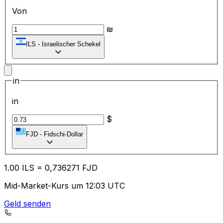
Von
₪
ILS
-
Israelischer Schekel
in
in
$
FJD
-
Fidschi-Dollar
1.00
ILS
=
0,
736271
FJD
Mid-Market-Kurs um 12:03 UTC
Geld senden