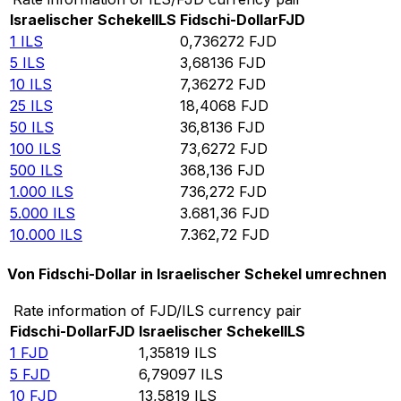
Israelischer Schekel
ILS
Fidschi-Dollar
FJD
1
ILS
0,736272
FJD
5
ILS
3,68136
FJD
10
ILS
7,36272
FJD
25
ILS
18,4068
FJD
50
ILS
36,8136
FJD
100
ILS
73,6272
FJD
500
ILS
368,136
FJD
1.000
ILS
736,272
FJD
5.000
ILS
3.681,36
FJD
10.000
ILS
7.362,72
FJD
Von Fidschi-Dollar in Israelischer Schekel umrechnen
Rate information of FJD/ILS currency pair
Fidschi-Dollar
FJD
Israelischer Schekel
ILS
1
FJD
1,35819
ILS
5
FJD
6,79097
ILS
10
FJD
13,5819
ILS