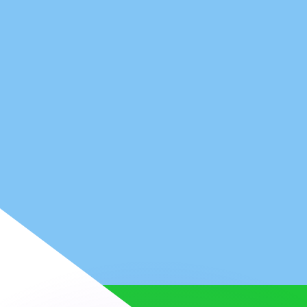
Wir schlagen Konkurrenzkurse.
ies dient nur zu Informationszwecken. Diesen Kurs erhalt
annst?