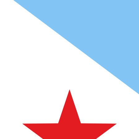
Fdj
DJF
-
Dschibuti-Franc
1.00
EUR
=
20
5,4087
DJF
Mid-Market-Kurs um 09:29 UTC
Geld senden
Sprechen Sie noch heute mit einem Währungsexperten.
Termin für ein Gespräch vereinbaren
Wir verwenden den Mittelkurs für unseren Umrechner. D
Wusstest du, dass du mit Xe Geld ins Ausland schicken k
Melde dich noch heute an