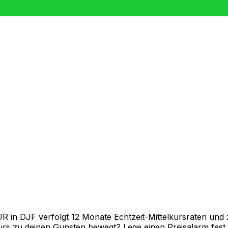
in DJF verfolgt 12 Monate Echtzeit-Mittelkursraten und z
rs zu deinen Gunsten bewegt? Lege einen Preisalarm fest un