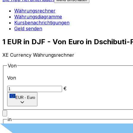
Währungsrechner
Währungsdiagramme
Kursbenachrichtigungen
Geld senden
1 EUR in DJF - Von Euro in Dschibut
XE Currency Währungsrechner
Von
Von
€
EUR
-
Euro
in
in