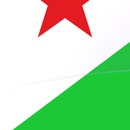
EUR zu DJF heutige Wechselkurse
Von Euro in Dschibuti-Franc umrechnen
Rate information of EUR/DJF
currency pair
Euro
EUR
Dschibuti-Franc
DJF
1
EUR
205,409
DJF
5
EUR
1.027,04
DJF
10
EUR
2.054,09
DJF
25
EUR
5.135,22
DJF
50
EUR
10.270,4
DJF
100
EUR
20.540,9
DJF
500
EUR
102.704
DJF
1.000
EUR
205.409
DJF
5.000
EUR
1.027.040
DJF
10.000
EUR
2.054.090
DJF