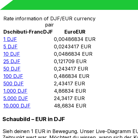
Von Dschibuti-Franc in Euro umrechnen
Rate information of DJF/EUR currency
pair
Dschibuti-Franc
DJF
Euro
EUR
1
DJF
0,00486834
EUR
5
DJF
0,0243417
EUR
10
DJF
0,0486834
EUR
25
DJF
0,121709
EUR
50
DJF
0,243417
EUR
100
DJF
0,486834
EUR
500
DJF
2,43417
EUR
1.000
DJF
4,86834
EUR
5.000
DJF
24,3417
EUR
10.000
DJF
48,6834
EUR
Schaubild – EUR in DJF
Sieh deinen 1 EUR in Bewegung. Unser Live-Diagramm EUR 
Zeitpunkt wert war. Möchtest du wissen, wann sich der Ku