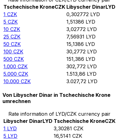
Tschechische Krone
CZK
Libyscher Dinar
LYD
1
CZK
0,302772
LYD
5
CZK
1,51386
LYD
10
CZK
3,02772
LYD
25
CZK
7,56931
LYD
50
CZK
15,1386
LYD
100
CZK
30,2772
LYD
500
CZK
151,386
LYD
1.000
CZK
302,772
LYD
5.000
CZK
1.513,86
LYD
10.000
CZK
3.027,72
LYD
Von Libyscher Dinar in Tschechische Krone
umrechnen
Rate information of LYD/CZK currency pair
Libyscher Dinar
LYD
Tschechische Krone
CZK
1
LYD
3,30281
CZK
5
LYD
16,5141
CZK