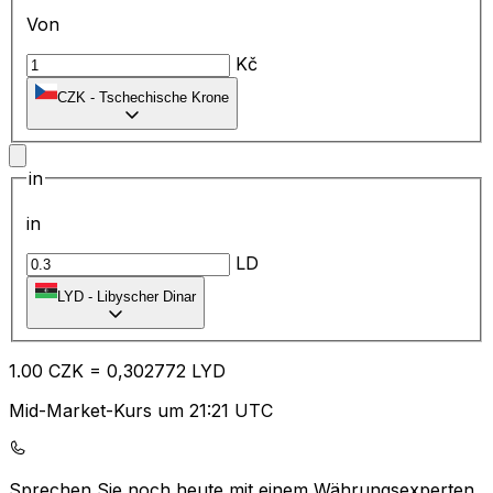
Von
Kč
CZK
-
Tschechische Krone
in
in
LD
LYD
-
Libyscher Dinar
1.00
CZK
=
0,
302772
LYD
Mid-Market-Kurs um 21:21 UTC
Sprechen Sie noch heute mit einem Währungsexperten.