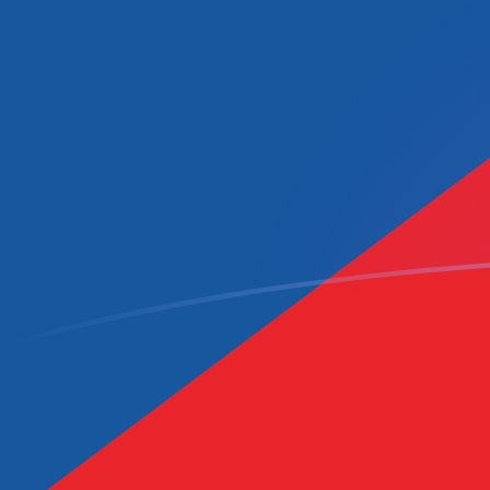
CVE zu CZK heutige Wechselkurse
Von Kap-Verde-Escudo in Tschechische Krone umrec
Rate information of CVE/CZK currency pair
Kap-Verde-Escudo
CVE
Tschechische Krone
CZK
1
CVE
0,219931
CZK
5
CVE
1,09966
CZK
10
CVE
2,19931
CZK
25
CVE
5,49828
CZK
50
CVE
10,9966
CZK
100
CVE
21,9931
CZK
500
CVE
109,966
CZK
1.000
CVE
219,931
CZK
5.000
CVE
1.099,66
CZK
10.000
CVE
2.199,31
CZK
Von Tschechische Krone in Kap-Verde-Escudo umrec