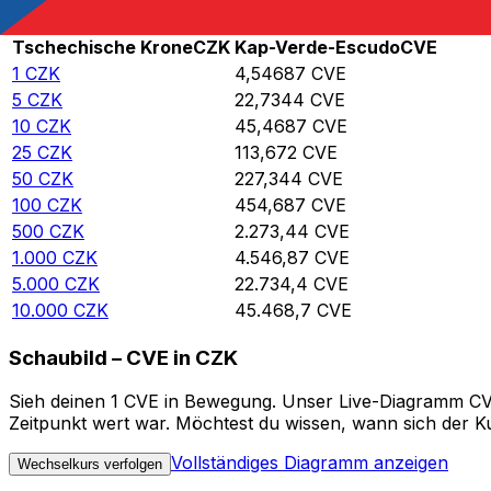
Rate information of CZK/CVE currency pair
Tschechische Krone
CZK
Kap-Verde-Escudo
CVE
1
CZK
4,54687
CVE
5
CZK
22,7344
CVE
10
CZK
45,4687
CVE
25
CZK
113,672
CVE
50
CZK
227,344
CVE
100
CZK
454,687
CVE
500
CZK
2.273,44
CVE
1.000
CZK
4.546,87
CVE
5.000
CZK
22.734,4
CVE
10.000
CZK
45.468,7
CVE
Schaubild – CVE in CZK
Sieh deinen 1 CVE in Bewegung. Unser Live-Diagramm CVE 
Zeitpunkt wert war. Möchtest du wissen, wann sich der Ku
Vollständiges Diagramm anzeigen
Wechselkurs verfolgen