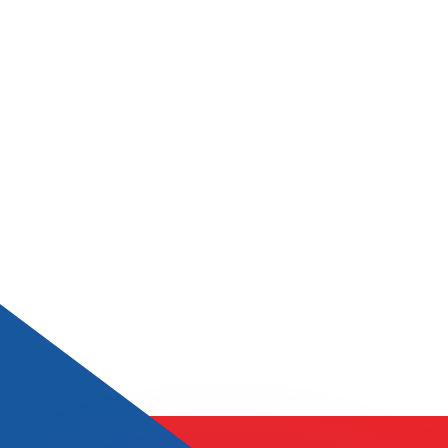
Wir schlagen Konkurrenzkurse.
ies dient nur zu Informationszwecken. Diesen Kurs erhalt
annst?