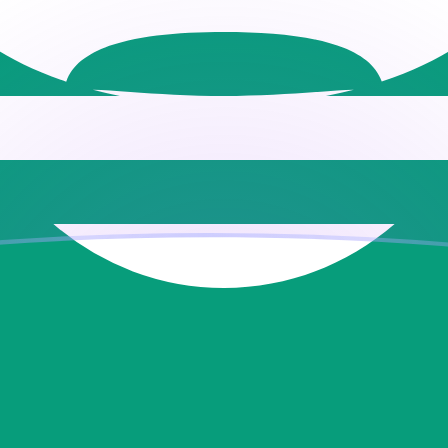
Macau-Pataca umrechnen
ir
au-Pataca
MOP
7544
MOP
8772
MOP
7544
MOP
386
MOP
,772
MOP
,544
MOP
7,72
MOP
5,44
MOP
77,2
MOP
54,4
MOP
ertible Mark umrechnen