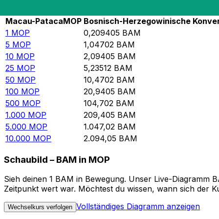
Rate information of MOP/BAM currency pa
Macau-Pataca
MOP
Bosnisch-Herzegowinische Konver
1
MOP
0,209405
BAM
5
MOP
1,04702
BAM
10
MOP
2,09405
BAM
25
MOP
5,23512
BAM
50
MOP
10,4702
BAM
100
MOP
20,9405
BAM
500
MOP
104,702
BAM
1.000
MOP
209,405
BAM
5.000
MOP
1.047,02
BAM
10.000
MOP
2.094,05
BAM
Schaubild – BAM in MOP
Sieh deinen 1 BAM in Bewegung. Unser Live-Diagramm BAM
Zeitpunkt wert war. Möchtest du wissen, wann sich der Ku
Vollständiges Diagramm anzeigen
Wechselkurs verfolgen