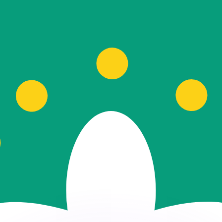
Wir schlagen Konkurrenzkurse.
ies dient nur zu Informationszwecken. Diesen Kurs erhalt
annst?