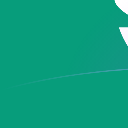
BAM zu MOP heutige Wechselkurse
Von Bosnisch-Herzegowinische Konvertible Mark in 
Rate information of BAM/MOP currency pa
Bosnisch-Herzegowinische Konvertible Mark
BAM
Mac
1
BAM
4,7
5
BAM
23,
10
BAM
47,
25
BAM
119,
50
BAM
238
100
BAM
477
500
BAM
2.38
1.000
BAM
4.77
5.000
BAM
23.8
10.000
BAM
47.7
Von Macau-Pataca in Bosnisch-Herzegowinische Konv