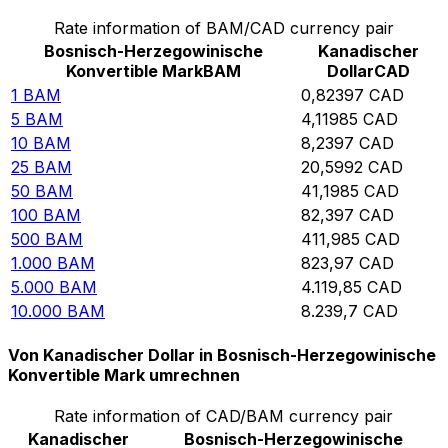
Rate information of BAM/CAD currency pair
Bosnisch-Herzegowinische
Kanadischer
Konvertible Mark
BAM
Dollar
CAD
1
BAM
0,82397
CAD
5
BAM
4,11985
CAD
10
BAM
8,2397
CAD
25
BAM
20,5992
CAD
50
BAM
41,1985
CAD
100
BAM
82,397
CAD
500
BAM
411,985
CAD
1.000
BAM
823,97
CAD
5.000
BAM
4.119,85
CAD
10.000
BAM
8.239,7
CAD
Von Kanadischer Dollar in Bosnisch-Herzegowinische
Konvertible Mark umrechnen
Rate information of CAD/BAM currency pair
Kanadischer
Bosnisch-Herzegowinische