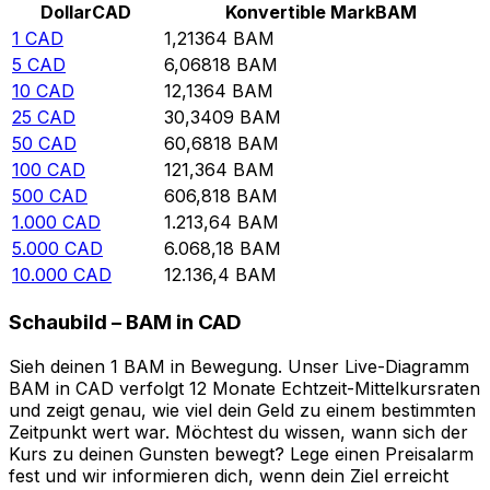
Dollar
CAD
Konvertible Mark
BAM
1
CAD
1,21364
BAM
5
CAD
6,06818
BAM
10
CAD
12,1364
BAM
25
CAD
30,3409
BAM
50
CAD
60,6818
BAM
100
CAD
121,364
BAM
500
CAD
606,818
BAM
1.000
CAD
1.213,64
BAM
5.000
CAD
6.068,18
BAM
10.000
CAD
12.136,4
BAM
Schaubild – BAM in CAD
Sieh deinen 1 BAM in Bewegung. Unser Live-Diagramm
BAM in CAD verfolgt 12 Monate Echtzeit-Mittelkursraten
und zeigt genau, wie viel dein Geld zu einem bestimmten
Zeitpunkt wert war. Möchtest du wissen, wann sich der
Kurs zu deinen Gunsten bewegt? Lege einen Preisalarm
fest und wir informieren dich, wenn dein Ziel erreicht