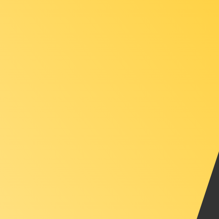
6. Aug. 2026, 18:41 UTC - 6. Aug. 2026, 18:41 UTC
KRW/XAU
Schlusskurs
:
0
Tiefstkurs
:
0
Höchstkurs
:
0
Wir verwenden den Mittelkurs für unseren Umrechner. D
Beliebte US-Dollar (USD) Paare
Informationen zu Währungen
KRW
-
Südkoreanischer Won
Unsere Währungsrankings zeigen, dass KRW zu USD der 
Währungssymbol ist ₩.
More
Südkoreanischer Won
info
XAU
-
Goldunze