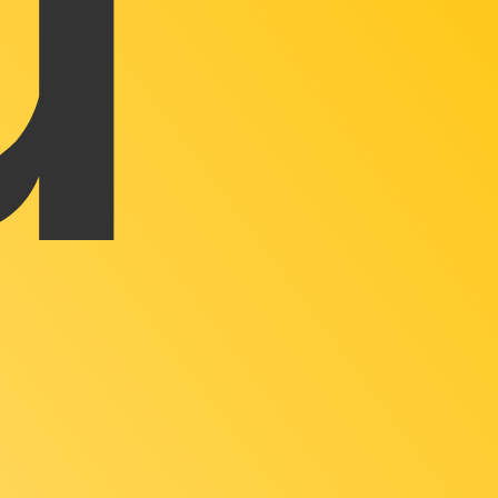
de für Goldunzen ist XAU.
zinsen der Zentralbanken