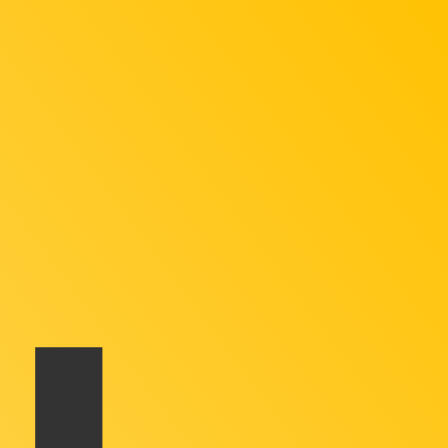
en Sie nicht, wenn Sie Geld senden.
Sendekurse prüfen.
er Währungscode für Südkoreanische Won ist KRW. Das