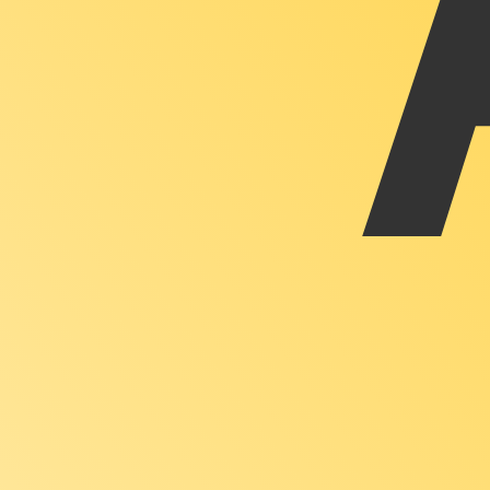
Unsere Währungsrankings zeigen, dass XAU zu USD der b
More
Goldunze
info
Live-Wechselkurse
Währung
Kurs
Änderung
EUR / USD
1,15224
▼
GBP / EUR
1,16772
▲
USD / JPY
158,400
▲
GBP / USD
1,34548
▲
USD / CHF
0,812310
▲
USD / CAD
1,40153
▼
EUR / JPY
182,514
▲
AUD / USD
0,703292
▼
API von Xe Currency für Währungsda
Wir bieten handelsübliche Kurse bei über 300 Unternehm