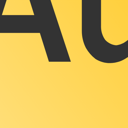
eliebteste Wechselkurs für Goldunze ist. Der Währungsco
Leit
Währung
Zinssatz
JPY
0,75 %
CHF
0,00 %
EUR
4,25 %
USD
3,75 %
CAD
2,25 %
AUD
3,60 %
NZD
2,25 %
GBP
3,75 %
ten
en weltweit