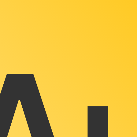
ies dient nur zu Informationszwecken. Diesen Kurs erhalt
beliebteste Wechselkurs für Südkoreanischer Won ist. D