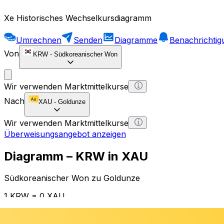
Xe Historisches Wechselkursdiagramm
Umrechnen
Senden
Diagramme
Benachrichti
Von
KRW
-
Südkoreanischer Won
Wir verwenden Marktmittelkurse
Nach
XAU
-
Goldunze
Wir verwenden Marktmittelkurse
Überweisungsangebot anzeigen
Diagramm – KRW in XAU
Südkoreanischer Won zu Goldunze
1 KRW = 0 XAU
12H
1D
1W
1M
1Y
2Y
5Y
10Y