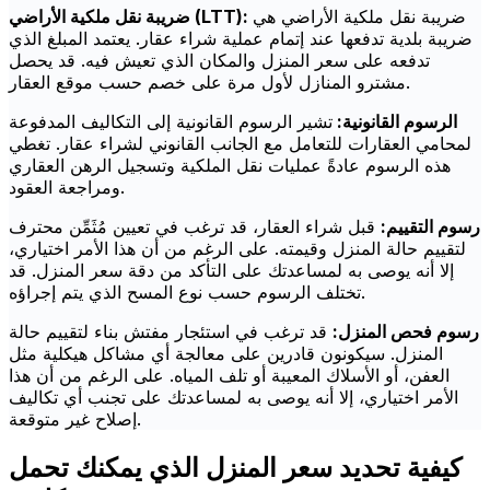
ضريبة نقل ملكية الأراضي هي
ضريبة نقل ملكية الأراضي (LTT):
ضريبة بلدية تدفعها عند إتمام عملية شراء عقار. يعتمد المبلغ الذي
تدفعه على سعر المنزل والمكان الذي تعيش فيه. قد يحصل
مشترو المنازل لأول مرة على خصم حسب موقع العقار.
الرسوم القانونية:
تشير الرسوم القانونية إلى التكاليف المدفوعة
لمحامي العقارات للتعامل مع الجانب القانوني لشراء عقار. تغطي
هذه الرسوم عادةً عمليات نقل الملكية وتسجيل الرهن العقاري
ومراجعة العقود.
رسوم التقييم:
قبل شراء العقار، قد ترغب في تعيين مُثَمِّن محترف
لتقييم حالة المنزل وقيمته. على الرغم من أن هذا الأمر اختياري،
إلا أنه يوصى به لمساعدتك على التأكد من دقة سعر المنزل. قد
تختلف الرسوم حسب نوع المسح الذي يتم إجراؤه.
رسوم فحص المنزل:
قد ترغب في استئجار مفتش بناء لتقييم حالة
المنزل. سيكونون قادرين على معالجة أي مشاكل هيكلية مثل
العفن، أو الأسلاك المعيبة أو تلف المياه. على الرغم من أن هذا
الأمر اختياري، إلا أنه يوصى به لمساعدتك على تجنب أي تكاليف
إصلاح غير متوقعة.
كيفية تحديد سعر المنزل الذي يمكنك تحمل