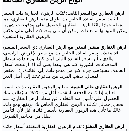
الرهن العقاري ذو السعر الثابت
: تُثبِّت الرهون العقارية ذات السعر
الثابت سعر الفائدة الخاص بك طوال مدة الرهن العقاري، مما
يجعله خيارًا رائعًا للرهن العقاري للحصول على مدفوعات شهرية
يمكن التنبؤ بها. ومع ذلك، يمكن أن تأتي بمعدلات أعلى على عكس
الرهون العقارية المتغيرة.
الرهن العقاري متغير السعر
: مع الرهن العقاري ذي السعر المتغير،
قد يتذبذب سعر الفائدة الخاص بك مع سعر الإقراض الرئيسي،
والذي يتأثر بسعر الفائدة الليلي لبنك كندا. ومع ذلك، ستظل
المدفوعات الشهرية كما هي. وهذا يعني أنه إذا ارتفعت أسعار
الفائدة، فسيذهب جزء أكبر من مدفوعاتك إلى الفائدة. إذا انخفض
المعدل، يذهب المزيد من مدفوعاتك إلى أصل الدين.
الرهن العقاري عالي النسبة
: تنطبق الرهون العقارية ذات النسبة
العالية إذا كانت الدفعة المقدمة أقل من 20%. سيُطلب منك
الحصول على تأمين ضد التخلف عن سداد الرهن العقاري، مما
يجعل إجمالي تكاليف الرهن العقاري الخاص بك يرتفع. ومع ذلك،
غالبًا ما تأتي هذه الرهون العقارية بأسعار فائدة أقل لأن التأمين
يقلل من مخاطر المُقرض.
الرهن العقاري المغلق
: تقدم الرهون العقارية المغلقة أسعار فائدة