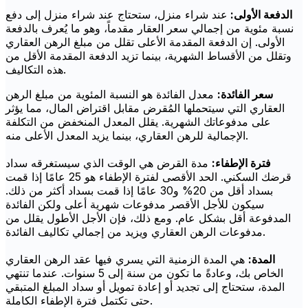
الدفعة الأولى:
عند شراء منزل، ستحتاج عند شراء منزل إلى دفع
نسبة مئوية من إجمالي سعر العقار مقدماً، وهو ما يُعرف بالدفعة
الأولى. إن الدفعة المقدمة الأعلى تقلل من مبلغ الرهن العقاري
وتقلل من الأقساط الشهرية، بينما تزيد الدفعة المقدمة الأقل من
هذه التكاليف.
سعر الفائدة:
معدل الفائدة هو النسبة المئوية من مبلغ الرهن
العقاري التي سيتحملها المُقرض مقابل اقتراض المال، مما يؤثر
على مدفوعاتك الشهرية. يقلل المعدل المنخفض من التكلفة
الإجمالية للرهن العقاري، بينما يزيد المعدل الأعلى منه.
فترة الإطفاء:
مدة القرض هي الوقت الذي سيستغرقه سداد
قرضك السكني. الحد الأقصى لفترة الإطفاء هو 25 عامًا إذا قمت
بسداد أقل من 20% و30 عامًا إذا قمت بسداد أكثر من ذلك.
سيكون للأجل الأقصر مدفوعات شهرية أعلى ولكن الفائدة
المدفوعة أقل بشكل عام. ومع ذلك، فإن الأجل الأطول يقلل من
مدفوعات الرهن العقاري ويزيد من إجمالي تكاليف الفائدة.
المدة:
هي المدة الزمنية التي يسري فيها عقد الرهن العقاري
الخاص بك، وعادةً ما تكون من سنة إلى 5 سنوات. عندما تنتهي
المدة، ستحتاج إلى تجديد أو إعادة تمويل أو سداد المبلغ المتبقي
حتى تكتمل فترة الإطفاء الكاملة.