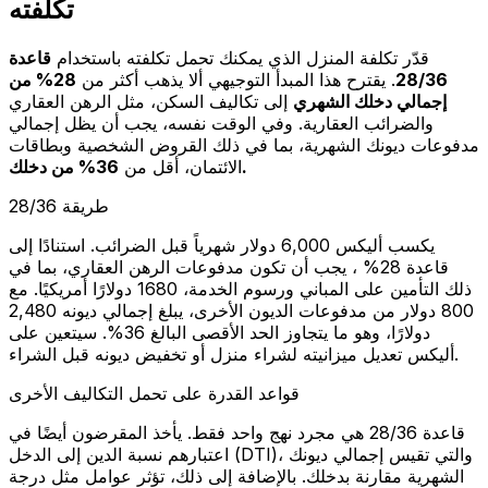
تكلفته
قدّر تكلفة المنزل الذي يمكنك تحمل تكلفته باستخدام
قاعدة
28/36
. يقترح هذا المبدأ التوجيهي ألا يذهب أكثر من
28% من
إجمالي دخلك الشهري
إلى تكاليف السكن، مثل الرهن العقاري
والضرائب العقارية. وفي الوقت نفسه، يجب أن يظل إجمالي
مدفوعات ديونك الشهرية، بما في ذلك القروض الشخصية وبطاقات
36% من دخلك.
الائتمان، أقل من
طريقة 28/36
يكسب أليكس 6,000 دولار شهرياً قبل الضرائب. استنادًا إلى
قاعدة 28% ، يجب أن تكون مدفوعات الرهن العقاري، بما في
ذلك التأمين على المباني ورسوم الخدمة، 1680 دولارًا أمريكيًا. مع
800 دولار من مدفوعات الديون الأخرى، يبلغ إجمالي ديونه 2,480
دولارًا، وهو ما يتجاوز الحد الأقصى البالغ 36%. سيتعين على
أليكس تعديل ميزانيته لشراء منزل أو تخفيض ديونه قبل الشراء.
قواعد القدرة على تحمل التكاليف الأخرى
قاعدة 28/36 هي مجرد نهج واحد فقط. يأخذ المقرضون أيضًا في
اعتبارهم نسبة الدين إلى الدخل (DTI)، والتي تقيس إجمالي ديونك
الشهرية مقارنة بدخلك. بالإضافة إلى ذلك، تؤثر عوامل مثل درجة