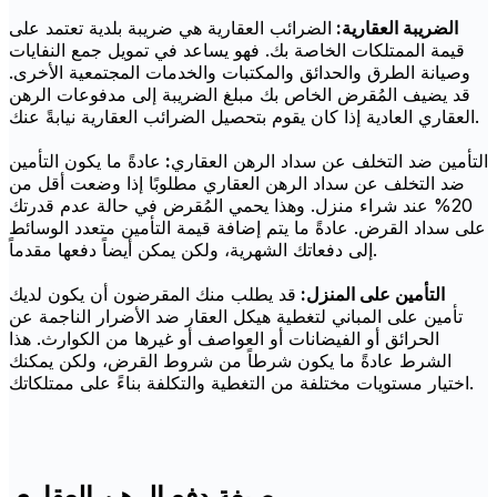
الضريبة العقارية:
الضرائب العقارية هي ضريبة بلدية تعتمد على
قيمة الممتلكات الخاصة بك. فهو يساعد في تمويل جمع النفايات
وصيانة الطرق والحدائق والمكتبات والخدمات المجتمعية الأخرى.
قد يضيف المُقرض الخاص بك مبلغ الضريبة إلى مدفوعات الرهن
العقاري العادية إذا كان يقوم بتحصيل الضرائب العقارية نيابةً عنك.
التأمين ضد التخلف عن سداد الرهن العقاري
:
عادةً ما يكون التأمين
ضد التخلف عن سداد الرهن العقاري مطلوبًا إذا وضعت أقل من
20% عند شراء منزل. وهذا يحمي المُقرض في حالة عدم قدرتك
على سداد القرض. عادةً ما يتم إضافة قيمة التأمين متعدد الوسائط
إلى دفعاتك الشهرية، ولكن يمكن أيضاً دفعها مقدماً.
التأمين على المنزل:
قد يطلب منك المقرضون أن يكون لديك
تأمين على المباني لتغطية هيكل العقار ضد الأضرار الناجمة عن
الحرائق أو الفيضانات أو العواصف أو غيرها من الكوارث. هذا
الشرط عادةً ما يكون شرطاً من شروط القرض، ولكن يمكنك
اختيار مستويات مختلفة من التغطية والتكلفة بناءً على ممتلكاتك.
صيغة دفع الرهن العقاري