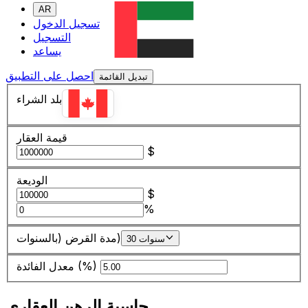
AR
تسجيل الدخول
التسجيل
يساعد
احصل على التطبيق
تبديل القائمة
بلد الشراء
كندا
قيمة العقار
$
الوديعة
$
%
مدة القرض (بالسنوات)
30 سنوات
معدل الفائدة (%)
حاسبة الرهن العقاري