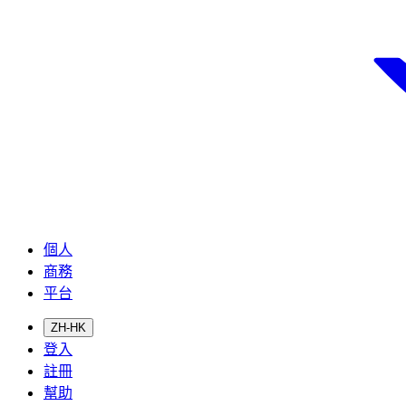
個人
商務
平台
ZH-HK
登入
註冊
幫助