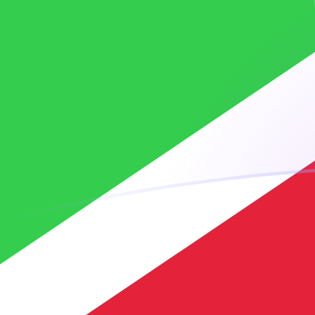
你知道可以用Xe匯款到國外匯款嗎？
立即註冊
今日BIF兌MRO匯率
將 布隆迪法郎 轉換為 毛里塔尼亞烏吉亞
Rate information of BIF/MRO
currency pair
布隆迪法郎
BIF
毛里塔尼亞烏吉亞
MRO
1
BIF
0.134181
MRO
5
BIF
0.670906
MRO
10
BIF
1.34181
MRO
25
BIF
3.35453
MRO
50
BIF
6.70906
MRO