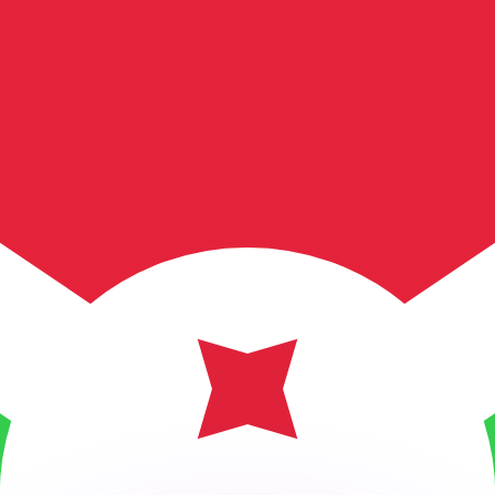
會獲得此匯率。
查看匯款匯率。