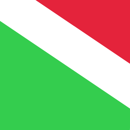
兌換為
兌換為
UM
MRO
MRO
-
毛里塔尼亞烏吉亞
1.00
BIF
=
0.13
418120
MRO
中間市場匯率於 13:46 [UTC]
立即諮詢貨幣專家。
我們可以提供比競爭對手更優惠的匯率。
預約通話
我們的轉換器會使用匯率中間價。這僅供參考。您匯款時不