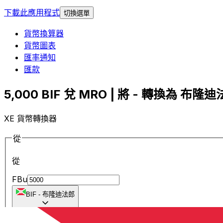
下載此應用程式
切換選單
貨幣換算器
貨幣圖表
匯率通知
匯款
5,000 BIF 兌 MRO | 將 - 轉換為 布隆迪法
XE 貨幣轉換器
從
從
FBu
BIF
-
布隆迪法郎