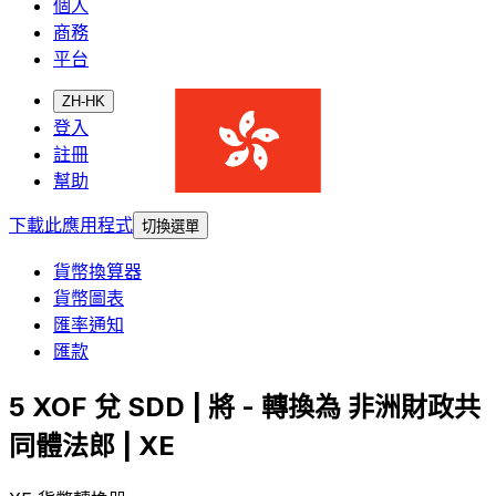
個人
商務
平台
ZH-HK
登入
註冊
幫助
下載此應用程式
切換選單
貨幣換算器
貨幣圖表
匯率通知
匯款
5 XOF 兌 SDD | 將 - 轉換為 非洲財政共
同體法郎 | XE