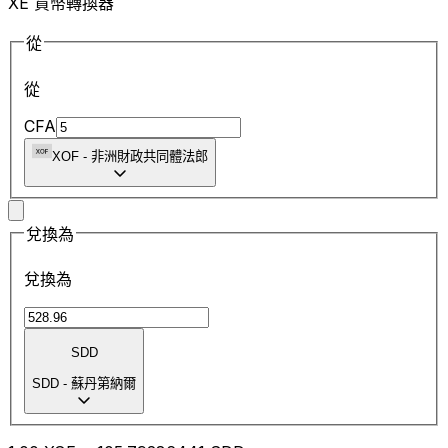
XE 貨幣轉換器
從
從
CFA
XOF
-
非洲財政共同體法郎
兌換為
兌換為
SDD
SDD
-
蘇丹第納爾