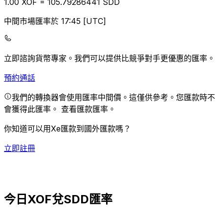
1.00
XOF
=
105.79
286441
SDD
中間市場匯率於 17:45 [UTC]
立即諮詢貨幣專家。
我們可以提供比競爭對手更優惠的匯率。
預約通話
我們的轉換器會使用匯率中間價。這僅供參考。您匯款時不
會獲得此匯率。
查看匯款匯率。
你知道可以用Xe匯款到國外匯款嗎？
立即註冊
今日XOF兌SDD匯率