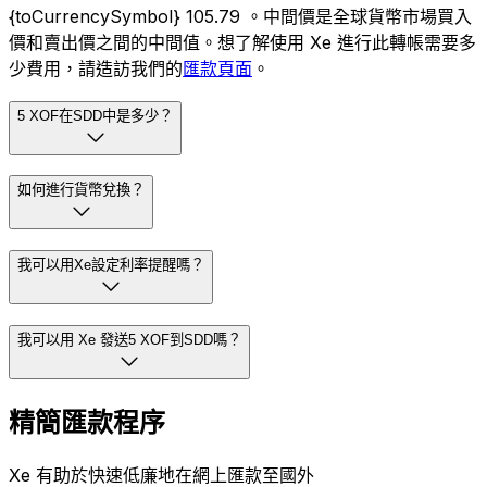
{toCurrencySymbol} 105.79 。中間價是全球貨幣市場買入
價和賣出價之間的中間值。想了解使用 Xe 進行此轉帳需要多
少費用，請造訪我們的
匯款頁面
。
5 XOF在SDD中是多少？
如何進行貨幣兌換？
我可以用Xe設定利率提醒嗎？
我可以用 Xe 發送5 XOF到SDD嗎？
精簡匯款程序
Xe 有助於快速低廉地在網上匯款至國外