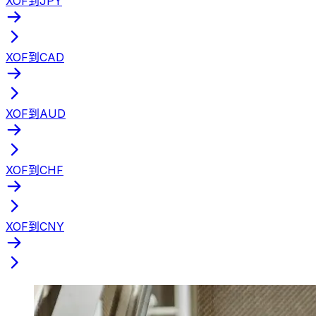
XOF到JPY
XOF到CAD
XOF到AUD
XOF到CHF
XOF到CNY