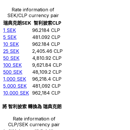
Rate information of
SEK/CLP currency pair
瑞典克朗
SEK
智利披索
CLP
1
SEK
96.2184
CLP
5
SEK
481.092
CLP
10
SEK
962.184
CLP
25
SEK
2,405.46
CLP
50
SEK
4,810.92
CLP
100
SEK
9,621.84
CLP
500
SEK
48,109.2
CLP
1,000
SEK
96,218.4
CLP
5,000
SEK
481,092
CLP
10,000
SEK
962,184
CLP
將 智利披索 轉換為 瑞典克朗
Rate information of
CLP/SEK currency pair