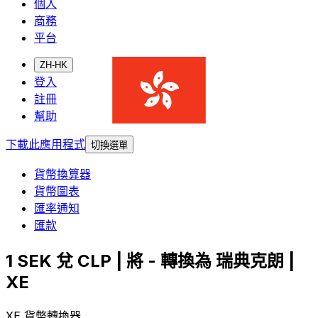
個人
商務
平台
ZH-HK
登入
註冊
幫助
下載此應用程式
切換選單
貨幣換算器
貨幣圖表
匯率通知
匯款
1 SEK 兌 CLP | 將 - 轉換為 瑞典克朗 |
XE
XE 貨幣轉換器