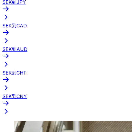
SEK到JPY
SEK到CAD
SEK到AUD
SEK到CHF
SEK到CNY