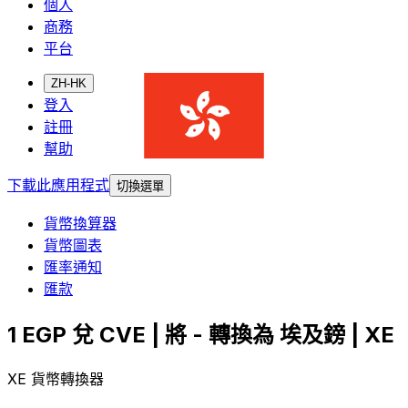
個人
商務
平台
ZH-HK
登入
註冊
幫助
下載此應用程式
切換選單
貨幣換算器
貨幣圖表
匯率通知
匯款
1 EGP 兌 CVE | 將 - 轉換為 埃及鎊 | XE
XE 貨幣轉換器