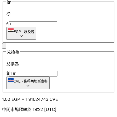
從
從
£
EGP
-
埃及鎊
兌換為
兌換為
$
CVE
-
佛得角埃斯庫多
1.00
EGP
=
1.91
624743
CVE
中間市場匯率於 19:22 [UTC]