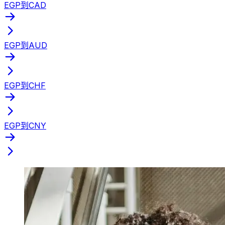
EGP到CAD
EGP到AUD
EGP到CHF
EGP到CNY