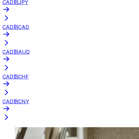
CAD到JPY
CAD到CAD
CAD到AUD
CAD到CHF
CAD到CNY