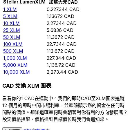
Stellar Lumen
XLM
加拿大元
CAD
1
XLM
0.227344
CAD
5
XLM
1.13672
CAD
10
XLM
2.27344
CAD
25
XLM
5.6836
CAD
50
XLM
11.3672
CAD
100
XLM
22.7344
CAD
500
XLM
113.672
CAD
1,000
XLM
227.344
CAD
5,000
XLM
1,136.72
CAD
10,000
XLM
2,273.44
CAD
CAD 兌換 XLM 圖表
看看你的1 CAD在運動中。我們的即時CAD至XLM圖表追蹤
12 個月的即時中間市場利率，並準確顯示您的資金在任何時
間點的價值。想知道匯率何時會朝著對你有利的方向發展嗎？
設定價格提醒，價格達到目標價位時我們會通知您。