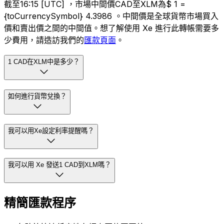
截至16:15 [UTC] ，市場中間價CAD至XLM為$ 1 =
{toCurrencySymbol} 4.3986 。中間價是全球貨幣市場買入
價和賣出價之間的中間值。想了解使用 Xe 進行此轉帳需要多
少費用，請造訪我們的
匯款頁面
。
1 CAD在XLM中是多少？
如何進行貨幣兌換？
我可以用Xe設定利率提醒嗎？
我可以用 Xe 發送1 CAD到XLM嗎？
精簡匯款程序