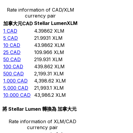
Rate information of CAD/XLM
currency pair
Stellar Lumen
XLM
加拿大元
CAD
1
CAD
4.39862
XLM
5
CAD
21.9931
XLM
10
CAD
43.9862
XLM
25
CAD
109.966
XLM
50
CAD
219.931
XLM
100
CAD
439.862
XLM
500
CAD
2,199.31
XLM
1,000
CAD
4,398.62
XLM
5,000
CAD
21,993.1
XLM
10,000
CAD
43,986.2
XLM
將 Stellar Lumen 轉換為 加拿大元
Rate information of XLM/CAD
currency pair