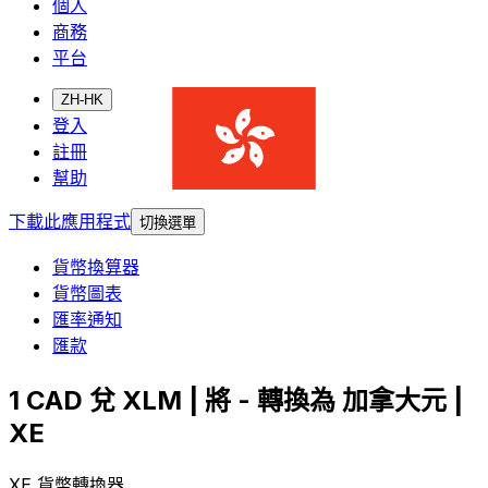
個人
商務
平台
ZH-HK
登入
註冊
幫助
下載此應用程式
切換選單
貨幣換算器
貨幣圖表
匯率通知
匯款
1 CAD 兌 XLM | 將 - 轉換為 加拿大元 |
XE
XE 貨幣轉換器