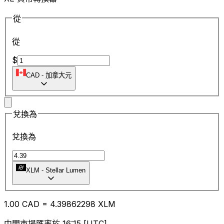
從
從
$
CAD
-
加拿大元
兌換為
兌換為
XLM
-
Stellar Lumen
1.00
CAD
=
4.39
862298
XLM
中間市場匯率於 16:15 [UTC]