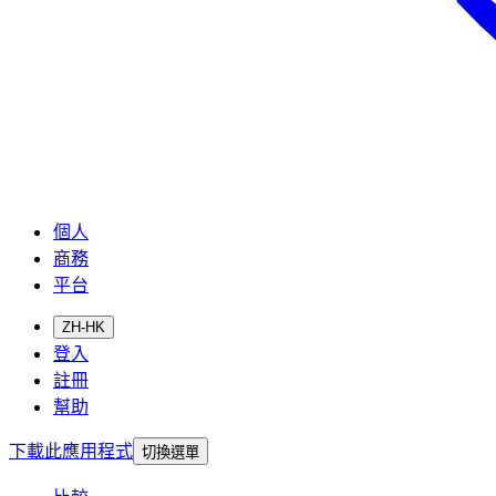
個人
商務
平台
ZH-HK
登入
註冊
幫助
下載此應用程式
切換選單