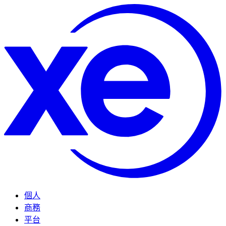
個人
商務
平台