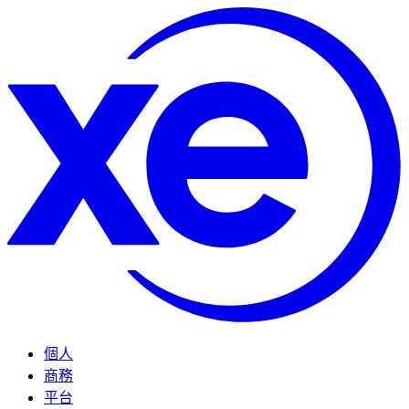
個人
商務
平台