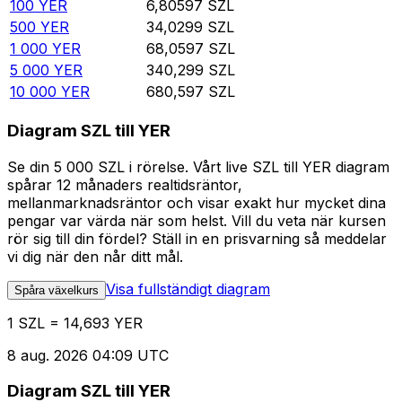
100
YER
6,80597
SZL
500
YER
34,0299
SZL
1 000
YER
68,0597
SZL
5 000
YER
340,299
SZL
10 000
YER
680,597
SZL
Diagram SZL till YER
Se din 5 000 SZL i rörelse. Vårt live SZL till YER diagram
spårar 12 månaders realtidsräntor,
mellanmarknadsräntor och visar exakt hur mycket dina
pengar var värda när som helst. Vill du veta när kursen
rör sig till din fördel? Ställ in en prisvarning så meddelar
vi dig när den når ditt mål.
Visa fullständigt diagram
Spåra växelkurs
1 SZL = 14,693 YER
8 aug. 2026 04:09 UTC
Diagram SZL till YER