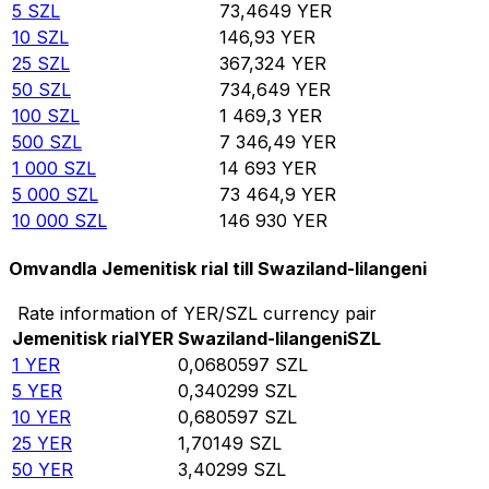
5
SZL
73,4649
YER
10
SZL
146,93
YER
25
SZL
367,324
YER
50
SZL
734,649
YER
100
SZL
1 469,3
YER
500
SZL
7 346,49
YER
1 000
SZL
14 693
YER
5 000
SZL
73 464,9
YER
10 000
SZL
146 930
YER
Omvandla Jemenitisk rial till Swaziland-lilangeni
Rate information of YER/SZL currency pair
Jemenitisk rial
YER
Swaziland-lilangeni
SZL
1
YER
0,0680597
SZL
5
YER
0,340299
SZL
10
YER
0,680597
SZL
25
YER
1,70149
SZL
50
YER
3,40299
SZL