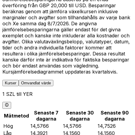
överföring från GBP 20,000 till USD. Besparingar
beräknas genom att jämföra växelkursen inklusive
marginaler och avgifter som tillhandahålls av varje bank
och Xe samma dag 8/7/2026. De angivna
jämförelsebesparingarna gäller endast för det givna
exemplet och kanske inte inkluderar alla kostnader och
avgifter. Olika valutaväxlingsbelopp, valutatyper, datum,
tider och andra individuella faktorer kommer att
resultera i olika jämförelsebesparingar. Dessa resultat
kanske därför inte är indikativa för faktiska besparingar
och bör endast användas som vägledning.
Kursjämförelsediagrammet uppdateras kvartalsvis.
Kurser
Omvandlat värde
1 SZL till YER
Senaste 7
Senaste 30
Senaste 90
Mätmetod
dagarna
dagarna
dagarna
Hög
14,5766
14,5766
14,7526
Låg
14,3921
14,1560
14,1560