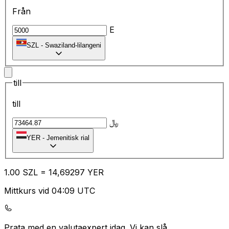
Från
E
SZL
-
Swaziland-lilangeni
till
till
﷼
YER
-
Jemenitisk rial
1.00
SZL
=
14
,69297
YER
Mittkurs vid 04:09 UTC
Prata med en valutaexpert idag.
Vi kan slå