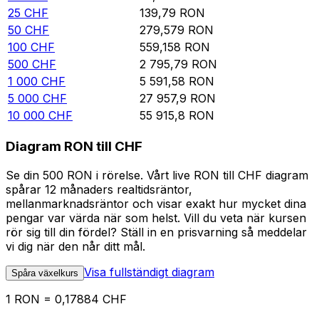
25
CHF
139,79
RON
50
CHF
279,579
RON
100
CHF
559,158
RON
500
CHF
2 795,79
RON
1 000
CHF
5 591,58
RON
5 000
CHF
27 957,9
RON
10 000
CHF
55 915,8
RON
Diagram RON till CHF
Se din 500 RON i rörelse. Vårt live RON till CHF diagram
spårar 12 månaders realtidsräntor,
mellanmarknadsräntor och visar exakt hur mycket dina
pengar var värda när som helst. Vill du veta när kursen
rör sig till din fördel? Ställ in en prisvarning så meddelar
vi dig när den når ditt mål.
Visa fullständigt diagram
Spåra växelkurs
1 RON = 0,17884 CHF