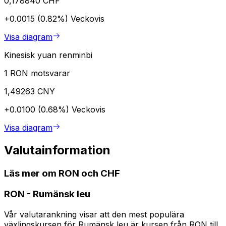
0,178840 CHF
+0.0015 (0.82%)
Veckovis
Visa diagram
Kinesisk yuan renminbi
1 RON motsvarar
1,49263 CNY
+0.0100 (0.68%)
Veckovis
Visa diagram
Valutainformation
Läs mer om RON och CHF
RON
-
Rumänsk leu
Vår valutarankning visar att den mest populära
växlingskursen för Rumänsk leu är kursen från RON till