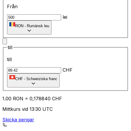
Från
lei
RON
-
Rumänsk leu
till
till
CHF
CHF
-
Schweiziska franc
1.00
RON
=
0,
178840
CHF
Mittkurs vid 13:30 UTC
Skicka pengar