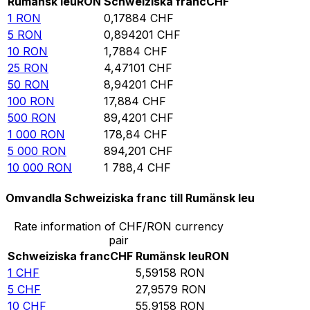
Rumänsk leu
RON
Schweiziska franc
CHF
1
RON
0,17884
CHF
5
RON
0,894201
CHF
10
RON
1,7884
CHF
25
RON
4,47101
CHF
50
RON
8,94201
CHF
100
RON
17,884
CHF
500
RON
89,4201
CHF
1 000
RON
178,84
CHF
5 000
RON
894,201
CHF
10 000
RON
1 788,4
CHF
Omvandla Schweiziska franc till Rumänsk leu
Rate information of CHF/RON currency
pair
Schweiziska franc
CHF
Rumänsk leu
RON
1
CHF
5,59158
RON
5
CHF
27,9579
RON
10
CHF
55,9158
RON