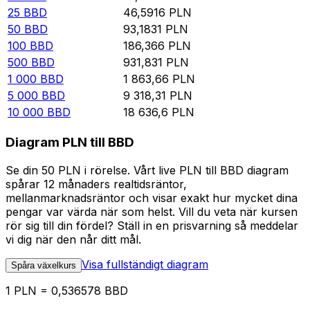
25
BBD
46,5916
PLN
50
BBD
93,1831
PLN
100
BBD
186,366
PLN
500
BBD
931,831
PLN
1 000
BBD
1 863,66
PLN
5 000
BBD
9 318,31
PLN
10 000
BBD
18 636,6
PLN
Diagram PLN till BBD
Se din 50 PLN i rörelse. Vårt live PLN till BBD diagram
spårar 12 månaders realtidsräntor,
mellanmarknadsräntor och visar exakt hur mycket dina
pengar var värda när som helst. Vill du veta när kursen
rör sig till din fördel? Ställ in en prisvarning så meddelar
vi dig när den når ditt mål.
Visa fullständigt diagram
Spåra växelkurs
1 PLN = 0,536578 BBD