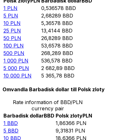
Polsk zloty
PLN
Barbadisk dollar
BBD
1
PLN
0,536578
BBD
5
PLN
2,68289
BBD
10
PLN
5,36578
BBD
25
PLN
13,4144
BBD
50
PLN
26,8289
BBD
100
PLN
53,6578
BBD
500
PLN
268,289
BBD
1 000
PLN
536,578
BBD
5 000
PLN
2 682,89
BBD
10 000
PLN
5 365,78
BBD
Omvandla Barbadisk dollar till Polsk zloty
Rate information of BBD/PLN
currency pair
Barbadisk dollar
BBD
Polsk zloty
PLN
1
BBD
1,86366
PLN
5
BBD
9,31831
PLN
10
BBD
18,6366
PLN