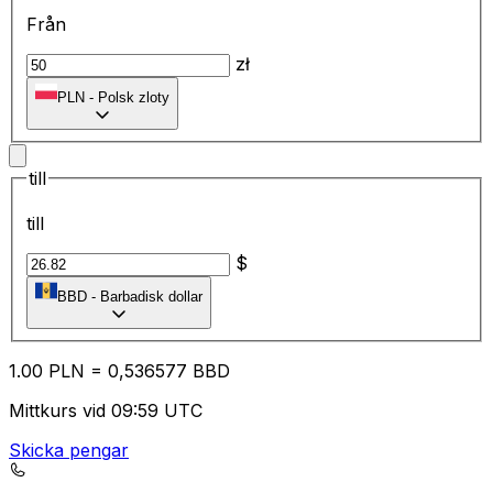
Från
zł
PLN
-
Polsk zloty
till
till
$
BBD
-
Barbadisk dollar
1.00
PLN
=
0,
536577
BBD
Mittkurs vid 09:59 UTC
Skicka pengar