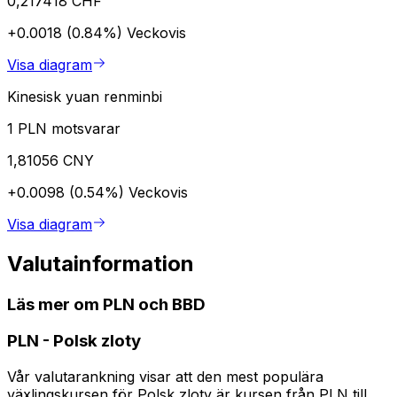
0,217418 CHF
+0.0018 (0.84%)
Veckovis
Visa diagram
Kinesisk yuan renminbi
1 PLN motsvarar
1,81056 CNY
+0.0098 (0.54%)
Veckovis
Visa diagram
Valutainformation
Läs mer om PLN och BBD
PLN
-
Polsk zloty
Vår valutarankning visar att den mest populära
växlingskursen för Polsk zloty är kursen från PLN till