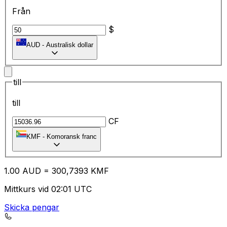
Från
$
AUD
-
Australisk dollar
till
till
CF
KMF
-
Komoransk franc
1.00
AUD
=
30
0,7393
KMF
Mittkurs vid 02:01 UTC
Skicka pengar