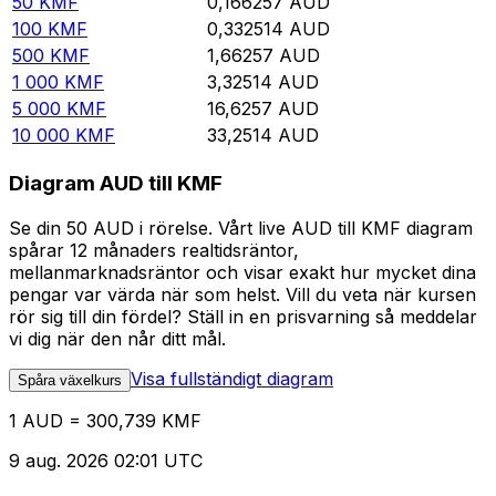
50
KMF
0,166257
AUD
100
KMF
0,332514
AUD
500
KMF
1,66257
AUD
1 000
KMF
3,32514
AUD
5 000
KMF
16,6257
AUD
10 000
KMF
33,2514
AUD
Diagram AUD till KMF
Se din 50 AUD i rörelse. Vårt live AUD till KMF diagram
spårar 12 månaders realtidsräntor,
mellanmarknadsräntor och visar exakt hur mycket dina
pengar var värda när som helst. Vill du veta när kursen
rör sig till din fördel? Ställ in en prisvarning så meddelar
vi dig när den når ditt mål.
Visa fullständigt diagram
Spåra växelkurs
1 AUD = 300,739 KMF
9 aug. 2026 02:01 UTC