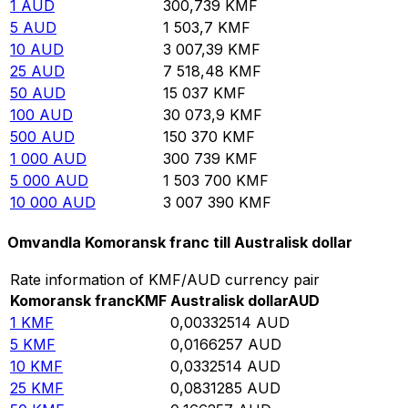
1
AUD
300,739
KMF
5
AUD
1 503,7
KMF
10
AUD
3 007,39
KMF
25
AUD
7 518,48
KMF
50
AUD
15 037
KMF
100
AUD
30 073,9
KMF
500
AUD
150 370
KMF
1 000
AUD
300 739
KMF
5 000
AUD
1 503 700
KMF
10 000
AUD
3 007 390
KMF
Omvandla Komoransk franc till Australisk dollar
Rate information of KMF/AUD currency pair
Komoransk franc
KMF
Australisk dollar
AUD
1
KMF
0,00332514
AUD
5
KMF
0,0166257
AUD
10
KMF
0,0332514
AUD
25
KMF
0,0831285
AUD