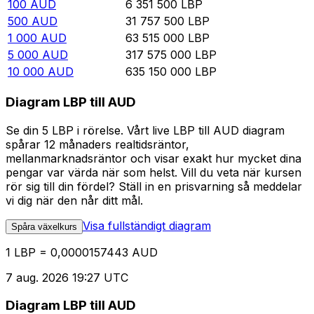
100
AUD
6 351 500
LBP
500
AUD
31 757 500
LBP
1 000
AUD
63 515 000
LBP
5 000
AUD
317 575 000
LBP
10 000
AUD
635 150 000
LBP
Diagram LBP till AUD
Se din 5 LBP i rörelse. Vårt live LBP till AUD diagram
spårar 12 månaders realtidsräntor,
mellanmarknadsräntor och visar exakt hur mycket dina
pengar var värda när som helst. Vill du veta när kursen
rör sig till din fördel? Ställ in en prisvarning så meddelar
vi dig när den når ditt mål.
Visa fullständigt diagram
Spåra växelkurs
1 LBP = 0,0000157443 AUD
7 aug. 2026 19:27 UTC
Diagram LBP till AUD