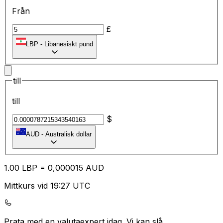
Från
£
LBP
-
Libanesiskt pund
till
till
$
AUD
-
Australisk dollar
1.00
LBP
=
0,
000015
AUD
Mittkurs vid 19:27 UTC
Prata med en valutaexpert idag.
Vi kan slå