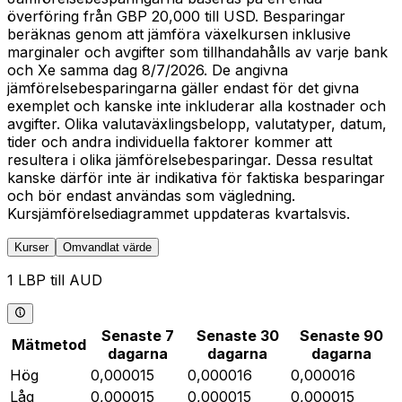
överföring från GBP 20,000 till USD. Besparingar
beräknas genom att jämföra växelkursen inklusive
marginaler och avgifter som tillhandahålls av varje bank
och Xe samma dag 8/7/2026. De angivna
jämförelsebesparingarna gäller endast för det givna
exemplet och kanske inte inkluderar alla kostnader och
avgifter. Olika valutaväxlingsbelopp, valutatyper, datum,
tider och andra individuella faktorer kommer att
resultera i olika jämförelsebesparingar. Dessa resultat
kanske därför inte är indikativa för faktiska besparingar
och bör endast användas som vägledning.
Kursjämförelsediagrammet uppdateras kvartalsvis.
Kurser
Omvandlat värde
1 LBP till AUD
Senaste 7
Senaste 30
Senaste 90
Mätmetod
dagarna
dagarna
dagarna
Hög
0,000015
0,000016
0,000016
Låg
0,000015
0,000015
0,000015