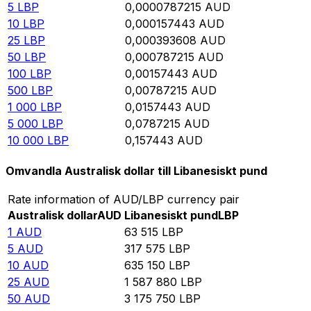
5
LBP
0,0000787215
AUD
10
LBP
0,000157443
AUD
25
LBP
0,000393608
AUD
50
LBP
0,000787215
AUD
100
LBP
0,00157443
AUD
500
LBP
0,00787215
AUD
1 000
LBP
0,0157443
AUD
5 000
LBP
0,0787215
AUD
10 000
LBP
0,157443
AUD
Omvandla Australisk dollar till Libanesiskt pund
Rate information of AUD/LBP currency pair
Australisk dollar
AUD
Libanesiskt pund
LBP
1
AUD
63 515
LBP
5
AUD
317 575
LBP
10
AUD
635 150
LBP
25
AUD
1 587 880
LBP
50
AUD
3 175 750
LBP