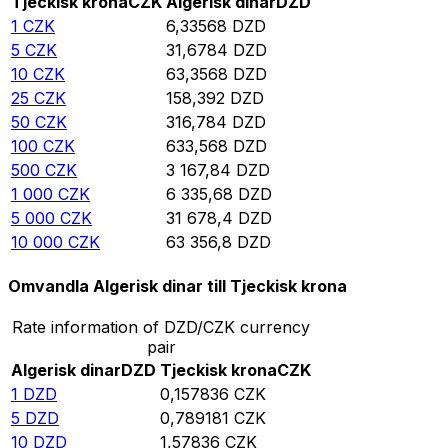
Tjeckisk krona
CZK
Algerisk dinar
DZD
1
CZK
6,33568
DZD
5
CZK
31,6784
DZD
10
CZK
63,3568
DZD
25
CZK
158,392
DZD
50
CZK
316,784
DZD
100
CZK
633,568
DZD
500
CZK
3 167,84
DZD
1 000
CZK
6 335,68
DZD
5 000
CZK
31 678,4
DZD
10 000
CZK
63 356,8
DZD
Omvandla Algerisk dinar till Tjeckisk krona
Rate information of DZD/CZK currency
pair
Algerisk dinar
DZD
Tjeckisk krona
CZK
1
DZD
0,157836
CZK
5
DZD
0,789181
CZK
10
DZD
1,57836
CZK