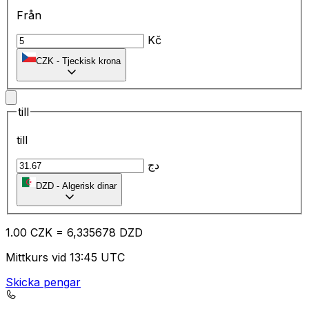
Från
Kč
CZK
-
Tjeckisk krona
till
till
دج
DZD
-
Algerisk dinar
1.00
CZK
=
6,
335678
DZD
Mittkurs vid 13:45 UTC
Skicka pengar