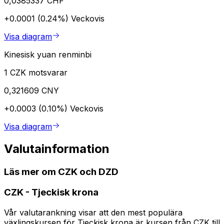
0,0385337 CHF
+0.0001 (0.24%)
Veckovis
Visa diagram
Kinesisk yuan renminbi
1 CZK motsvarar
0,321609 CNY
+0.0003 (0.10%)
Veckovis
Visa diagram
Valutainformation
Läs mer om CZK och DZD
CZK
-
Tjeckisk krona
Vår valutarankning visar att den mest populära
växlingskursen för Tjeckisk krona är kursen från CZK till