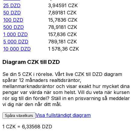
25
DZD
3,94591
CZK
50
DZD
7,89181
CZK
100
DZD
15,7836
CZK
500
DZD
78,9181
CZK
1 000
DZD
157,836
CZK
5 000
DZD
789,181
CZK
10 000
DZD
1 578,36
CZK
Diagram CZK till DZD
Se din 5 CZK i rörelse. Vårt live CZK till DZD diagram
spårar 12 månaders realtidsräntor,
mellanmarknadsräntor och visar exakt hur mycket dina
pengar var värda när som helst. Vill du veta när kursen
rör sig till din fördel? Ställ in en prisvarning så meddelar
vi dig när den når ditt mål.
Visa fullständigt diagram
Spåra växelkurs
1 CZK = 6,33568 DZD