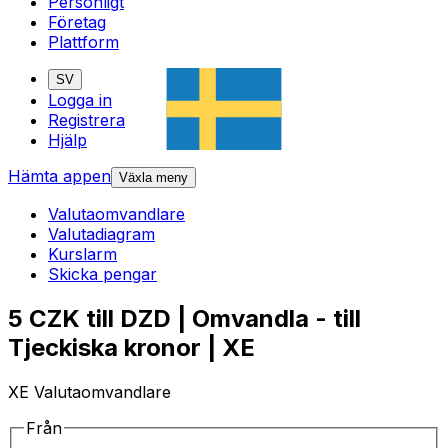
Personligt
Företag
Plattform
SV
Logga in
Registrera
Hjälp
Hämta appen
Växla meny
Valutaomvandlare
Valutadiagram
Kurslarm
Skicka pengar
5 CZK till DZD | Omvandla - till
Tjeckiska kronor | XE
XE Valutaomvandlare
Från