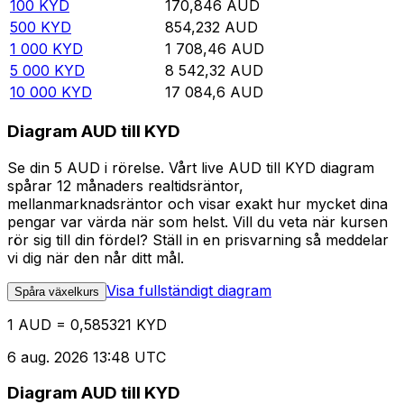
100
KYD
170,846
AUD
500
KYD
854,232
AUD
1 000
KYD
1 708,46
AUD
5 000
KYD
8 542,32
AUD
10 000
KYD
17 084,6
AUD
Diagram AUD till KYD
Se din 5 AUD i rörelse. Vårt live AUD till KYD diagram
spårar 12 månaders realtidsräntor,
mellanmarknadsräntor och visar exakt hur mycket dina
pengar var värda när som helst. Vill du veta när kursen
rör sig till din fördel? Ställ in en prisvarning så meddelar
vi dig när den når ditt mål.
Visa fullständigt diagram
Spåra växelkurs
1 AUD = 0,585321 KYD
6 aug. 2026 13:48 UTC
Diagram AUD till KYD