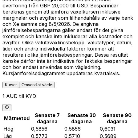
överföring från GBP 20,000 till USD. Besparingar
beräknas genom att jämföra växelkursen inklusive
marginaler och avgifter som tillhandahålls av varje bank
och Xe samma dag 8/5/2026. De angivna
jämförelsebesparingarna gäller endast för det givna
exemplet och kanske inte inkluderar alla kostnader och
avgifter. Olika valutaväxlingsbelopp, valutatyper, datum,
tider och andra individuella faktorer kommer att
resultera i olika jämförelsebesparingar. Dessa resultat
kanske därför inte är indikativa för faktiska besparingar
och bör endast användas som vägledning.
Kursjämförelsediagrammet uppdateras kvartalsvis.
Kurser
Omvandlat värde
1 AUD till KYD
Senaste 7
Senaste 30
Senaste 90
Mätmetod
dagarna
dagarna
dagarna
Hög
0,5856
0,5856
0,6031
Låg
0,5773
0,5710
0,5689