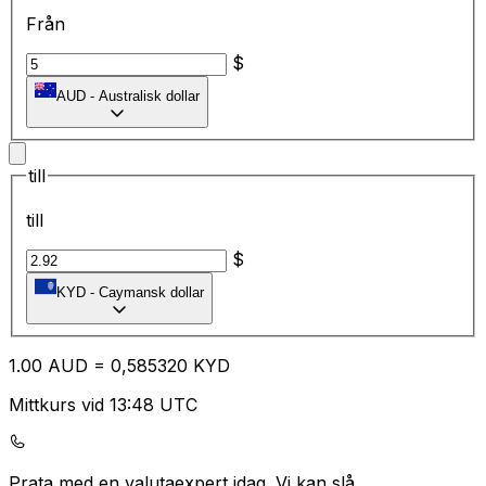
Från
$
AUD
-
Australisk dollar
till
till
$
KYD
-
Caymansk dollar
1.00
AUD
=
0,
585320
KYD
Mittkurs vid 13:48 UTC
Prata med en valutaexpert idag.
Vi kan slå