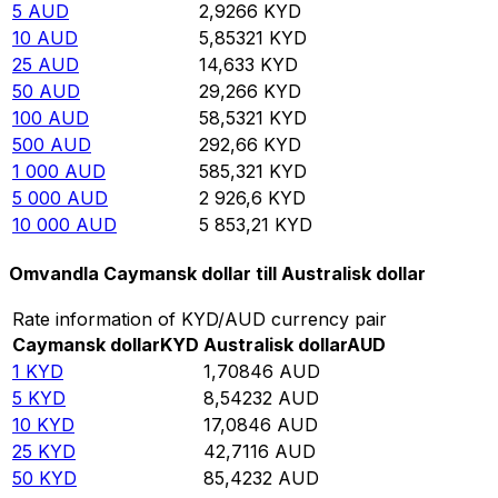
5
AUD
2,9266
KYD
10
AUD
5,85321
KYD
25
AUD
14,633
KYD
50
AUD
29,266
KYD
100
AUD
58,5321
KYD
500
AUD
292,66
KYD
1 000
AUD
585,321
KYD
5 000
AUD
2 926,6
KYD
10 000
AUD
5 853,21
KYD
Omvandla Caymansk dollar till Australisk dollar
Rate information of KYD/AUD currency pair
Caymansk dollar
KYD
Australisk dollar
AUD
1
KYD
1,70846
AUD
5
KYD
8,54232
AUD
10
KYD
17,0846
AUD
25
KYD
42,7116
AUD
50
KYD
85,4232
AUD