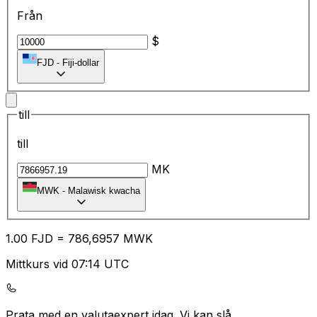
Från
$
FJD
-
Fiji-dollar
till
till
MK
MWK
-
Malawisk kwacha
1.00
FJD
=
78
6,6957
MWK
Mittkurs vid 07:14 UTC
Prata med en valutaexpert idag.
Vi kan slå