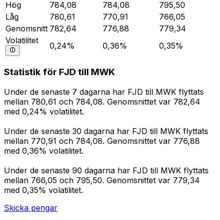
Hög
784,08
784,08
795,50
Låg
780,61
770,91
766,05
Genomsnitt
782,64
776,88
779,34
Volatilitet
0,24%
0,36%
0,35%
Statistik för FJD till MWK
Under de senaste 7 dagarna har FJD till MWK flyttats
mellan 780,61 och 784,08. Genomsnittet var 782,64
med 0,24% volatilitet.
Under de senaste 30 dagarna har FJD till MWK flyttats
mellan 770,91 och 784,08. Genomsnittet var 776,88
med 0,36% volatilitet.
Under de senaste 90 dagarna har FJD till MWK flyttats
mellan 766,05 och 795,50. Genomsnittet var 779,34
med 0,35% volatilitet.
Skicka pengar