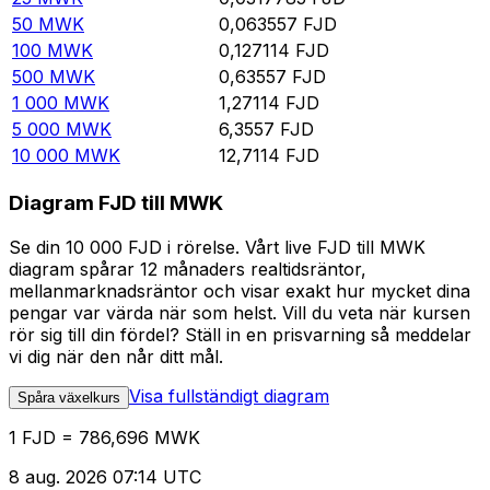
50
MWK
0,063557
FJD
100
MWK
0,127114
FJD
500
MWK
0,63557
FJD
1 000
MWK
1,27114
FJD
5 000
MWK
6,3557
FJD
10 000
MWK
12,7114
FJD
Diagram FJD till MWK
Se din 10 000 FJD i rörelse. Vårt live FJD till MWK
diagram spårar 12 månaders realtidsräntor,
mellanmarknadsräntor och visar exakt hur mycket dina
pengar var värda när som helst. Vill du veta när kursen
rör sig till din fördel? Ställ in en prisvarning så meddelar
vi dig när den når ditt mål.
Visa fullständigt diagram
Spåra växelkurs
1 FJD = 786,696 MWK
8 aug. 2026 07:14 UTC