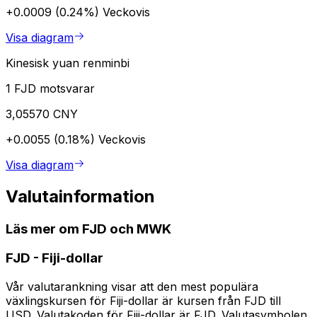
+0.0009 (0.24%)
Veckovis
Visa diagram
Kinesisk yuan renminbi
1 FJD motsvarar
3,05570 CNY
+0.0055 (0.18%)
Veckovis
Visa diagram
Valutainformation
Läs mer om FJD och MWK
FJD
-
Fiji-dollar
Vår valutarankning visar att den mest populära
växlingskursen för Fiji-dollar är kursen från FJD till
USD. Valutakoden för Fiji-dollar är FJD. Valutasymbolen