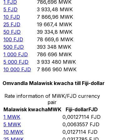
1
FJD
786,696
MWK
5
FJD
3 933,48
MWK
10
FJD
7 866,96
MWK
25
FJD
19 667,4
MWK
50
FJD
39 334,8
MWK
100
FJD
78 669,6
MWK
500
FJD
393 348
MWK
1 000
FJD
786 696
MWK
5 000
FJD
3 933 480
MWK
10 000
FJD
7 866 960
MWK
Omvandla Malawisk kwacha till Fiji-dollar
Rate information of MWK/FJD currency
pair
Malawisk kwacha
MWK
Fiji-dollar
FJD
1
MWK
0,00127114
FJD
5
MWK
0,0063557
FJD
10
MWK
0,0127114
FJD
25
MWK
0,0317785
FJD