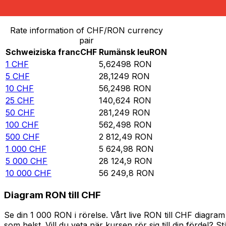
Omvandla Schweiziska franc till Rumänsk leu
Rate information of CHF/RON currency
pair
Schweiziska franc
CHF
Rumänsk leu
RON
1
CHF
5,62498
RON
5
CHF
28,1249
RON
10
CHF
56,2498
RON
25
CHF
140,624
RON
50
CHF
281,249
RON
100
CHF
562,498
RON
500
CHF
2 812,49
RON
1 000
CHF
5 624,98
RON
5 000
CHF
28 124,9
RON
10 000
CHF
56 249,8
RON
Diagram RON till CHF
Se din 1 000 RON i rörelse. Vårt live RON till CHF diagr
som helst. Vill du veta när kursen rör sig till din fördel? S