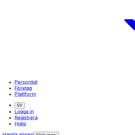
Personligt
Företag
Plattform
SV
Logga in
Registrera
Hjälp
Hämta appen
Växla meny