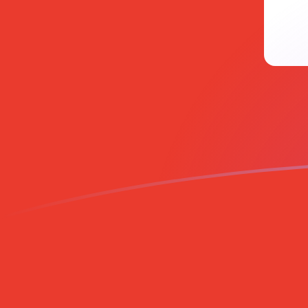
RON till CHF valutakurser idag
Omvandla Rumänsk leu till Schweiziska franc
Rate information of RON/CHF currency
pair
Rumänsk leu
RON
Schweiziska franc
CHF
1
RON
0,177778
CHF
5
RON
0,888892
CHF
10
RON
1,77778
CHF
25
RON
4,44446
CHF
50
RON
8,88892
CHF
100
RON
17,7778
CHF
500
RON
88,8892
CHF
1 000
RON
177,778
CHF
5 000
RON
888,892
CHF
10 000
RON
1 777,78
CHF