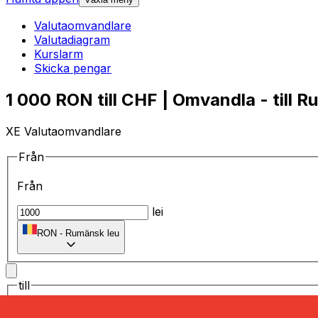
Valutaomvandlare
Valutadiagram
Kurslarm
Skicka pengar
1 000 RON till CHF | Omvandla - till R
XE Valutaomvandlare
Från
Från
lei
RON
-
Rumänsk leu
till
till