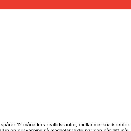
am spårar 12 månaders realtidsräntor, mellanmarknadsräntor
täll in en prisvarning så meddelar vi dig när den når ditt mål.