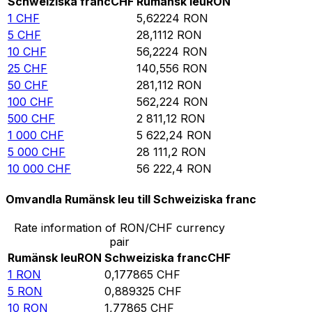
Schweiziska franc
CHF
Rumänsk leu
RON
1
CHF
5,62224
RON
5
CHF
28,1112
RON
10
CHF
56,2224
RON
25
CHF
140,556
RON
50
CHF
281,112
RON
100
CHF
562,224
RON
500
CHF
2 811,12
RON
1 000
CHF
5 622,24
RON
5 000
CHF
28 111,2
RON
10 000
CHF
56 222,4
RON
Omvandla Rumänsk leu till Schweiziska franc
Rate information of RON/CHF currency
pair
Rumänsk leu
RON
Schweiziska franc
CHF
1
RON
0,177865
CHF
5
RON
0,889325
CHF
10
RON
1,77865
CHF