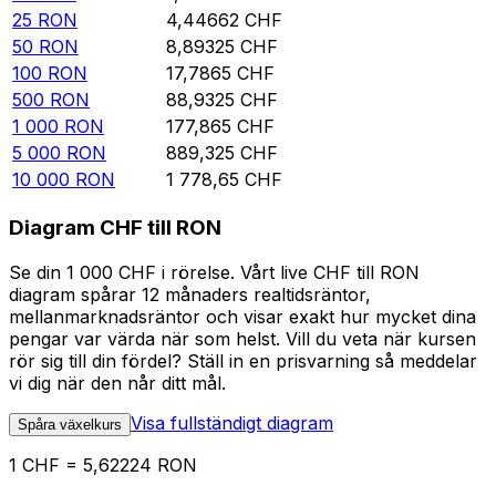
25
RON
4,44662
CHF
50
RON
8,89325
CHF
100
RON
17,7865
CHF
500
RON
88,9325
CHF
1 000
RON
177,865
CHF
5 000
RON
889,325
CHF
10 000
RON
1 778,65
CHF
Diagram CHF till RON
Se din 1 000 CHF i rörelse. Vårt live CHF till RON
diagram spårar 12 månaders realtidsräntor,
mellanmarknadsräntor och visar exakt hur mycket dina
pengar var värda när som helst. Vill du veta när kursen
rör sig till din fördel? Ställ in en prisvarning så meddelar
vi dig när den når ditt mål.
Visa fullständigt diagram
Spåra växelkurs
1 CHF = 5,62224 RON