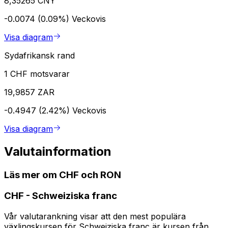
8,35265 CNY
-0.0074 (0.09%)
Veckovis
Visa diagram
Sydafrikansk rand
1 CHF motsvarar
19,9857 ZAR
-0.4947 (2.42%)
Veckovis
Visa diagram
Valutainformation
Läs mer om CHF och RON
CHF
-
Schweiziska franc
Vår valutarankning visar att den mest populära
växlingskursen för Schweiziska franc är kursen från