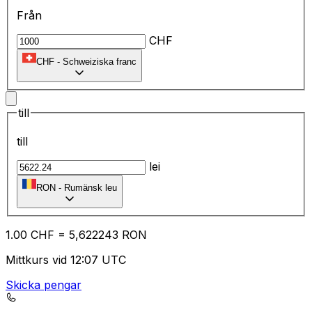
Från
CHF
CHF
-
Schweiziska franc
till
till
lei
RON
-
Rumänsk leu
1.00
CHF
=
5,
622243
RON
Mittkurs vid 12:07 UTC
Skicka pengar