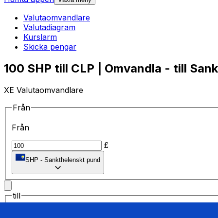
Valutaomvandlare
Valutadiagram
Kurslarm
Skicka pengar
100 SHP till CLP | Omvandla - till Sa
XE Valutaomvandlare
Från
Från
£
SHP
-
Sankthelenskt pund
till
till