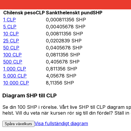
Rate information of CLP/SHP currency pair
Chilensk peso
CLP
Sankthelenskt pund
SHP
1
CLP
0,000811356
SHP
5
CLP
0,00405678
SHP
10
CLP
0,00811356
SHP
25
CLP
0,0202839
SHP
50
CLP
0,0405678
SHP
100
CLP
0,0811356
SHP
500
CLP
0,405678
SHP
1 000
CLP
0,811356
SHP
5 000
CLP
4,05678
SHP
10 000
CLP
8,11356
SHP
Diagram SHP till CLP
Se din 100 SHP i rörelse. Vårt live SHP till CLP diagram
helst. Vill du veta när kursen rör sig till din fördel? Ställ 
Visa fullständigt diagram
Spåra växelkurs