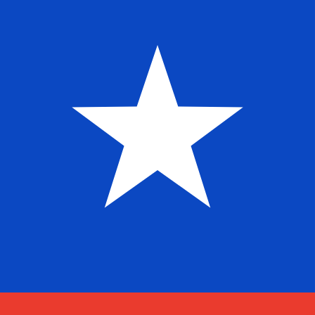
$
CLP
-
Chilensk peso
1.00
SHP
=
1
23
CLP
Mittkurs vid 18:54 UTC
Prata med en valutaexpert idag.
Vi kan slå konkurrentern
Boka ett samtal
Vi använder mid-market-kursen för vår omvandlare. Det
Visste du att du kan skicka pengar utomlands med Xe?
Anmäl dig idag