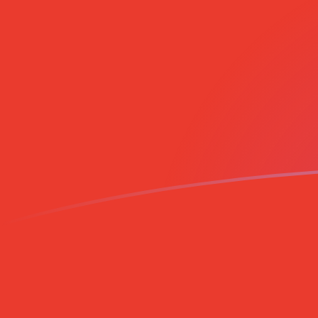
SHP till CLP valutakurser idag
Omvandla Sankthelenskt pund till Chilensk peso
Rate information of SHP/CLP currency pair
Sankthelenskt pund
SHP
Chilensk peso
CLP
1
SHP
1 232,5
CLP
5
SHP
6 162,52
CLP
10
SHP
12 325
CLP
25
SHP
30 812,6
CLP
50
SHP
61 625,2
CLP
100
SHP
123 250
CLP
500
SHP
616 252
CLP
1 000
SHP
1 232 500
CLP
5 000
SHP
6 162 520
CLP
10 000
SHP
12 325 000
CLP
Omvandla Chilensk peso till Sankthelenskt pund