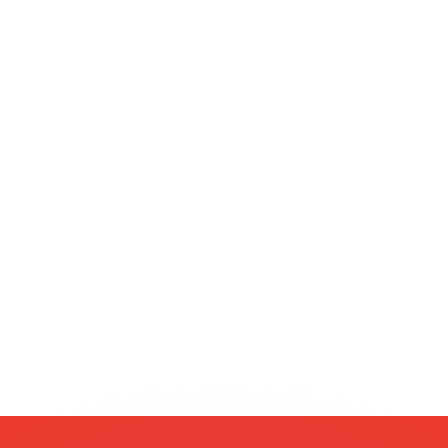
as kurser.
 görs endast i informationssyfte. Du kommer inte att få de