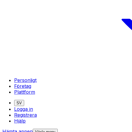
Personligt
Företag
Plattform
SV
Logga in
Registrera
Hjälp
Hämta appen
Växla meny