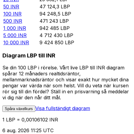
50
INR
47 124,3
LBP
100
INR
94 248,5
LBP
500
INR
471 243
LBP
1 000
INR
942 485
LBP
5 000
INR
4 712 430
LBP
10 000
INR
9 424 850
LBP
Diagram LBP till INR
Se din 100 LBP i rörelse. Vårt live LBP till INR diagram
spårar 12 månaders realtidsräntor,
mellanmarknadsräntor och visar exakt hur mycket dina
pengar var värda när som helst. Vill du veta när kursen
rör sig till din fördel? Ställ in en prisvarning så meddelar
vi dig när den når ditt mål.
Visa fullständigt diagram
Spåra växelkurs
1 LBP = 0,00106102 INR
6 aug. 2026 11:25 UTC