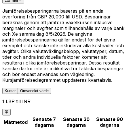
Läs mer
Jämförelsebesparingarna baseras på en enda
överföring från GBP 20,000 till USD. Besparingar
beräknas genom att jämföra växelkursen inklusive
marginaler och avgifter som tillhandahålls av varje bank
och Xe samma dag 8/5/2026. De angivna
jämförelsebesparingarna gäller endast för det givna
exemplet och kanske inte inkluderar alla kostnader och
avgifter. Olika valutaväxlingsbelopp, valutatyper, datum,
tider och andra individuella faktorer kommer att
resultera i olika jämförelsebesparingar. Dessa resultat
kanske därför inte är indikativa för faktiska besparingar
och bör endast användas som vägledning.
Kursjämförelsediagrammet uppdateras kvartalsvis.
Kurser
Omvandlat värde
1 LBP till INR
Senaste 7
Senaste 30
Senaste 90
Mätmetod
dagarna
dagarna
dagarna