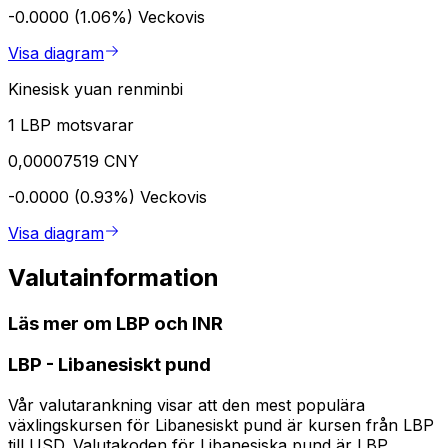
-0.0000 (1.06%)
Veckovis
Visa diagram
Kinesisk yuan renminbi
1 LBP motsvarar
0,00007519 CNY
-0.0000 (0.93%)
Veckovis
Visa diagram
Valutainformation
Läs mer om LBP och INR
LBP
-
Libanesiskt pund
Vår valutarankning visar att den mest populära
växlingskursen för Libanesiskt pund är kursen från LBP
till USD. Valutakoden för Libanesiska pund är LBP.