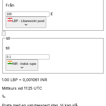
Från
£
LBP
-
Libanesiskt pund
till
till
₹
INR
-
Indisk rupie
1.00
LBP
=
0,
001061
INR
Mittkurs vid 11:25 UTC
Prata med en valutaexpert idag.
Vi kan slå