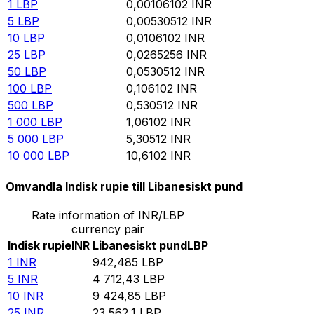
1
LBP
0,00106102
INR
5
LBP
0,00530512
INR
10
LBP
0,0106102
INR
25
LBP
0,0265256
INR
50
LBP
0,0530512
INR
100
LBP
0,106102
INR
500
LBP
0,530512
INR
1 000
LBP
1,06102
INR
5 000
LBP
5,30512
INR
10 000
LBP
10,6102
INR
Omvandla Indisk rupie till Libanesiskt pund
Rate information of INR/LBP
currency pair
Indisk rupie
INR
Libanesiskt pund
LBP
1
INR
942,485
LBP
5
INR
4 712,43
LBP
10
INR
9 424,85
LBP
25
INR
23 562,1
LBP