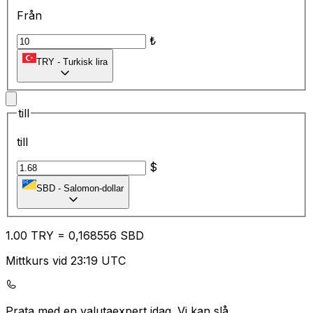
Från
₺
TRY
-
Turkisk lira
till
till
$
SBD
-
Salomon-dollar
1.00
TRY
=
0,
168556
SBD
Mittkurs vid 23:19 UTC
Prata med en valutaexpert idag.
Vi kan slå