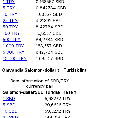
1
TRY
0,168557
SBD
5
TRY
0,842784
SBD
10
TRY
1,68557
SBD
25
TRY
4,21392
SBD
50
TRY
8,42784
SBD
100
TRY
16,8557
SBD
500
TRY
84,2784
SBD
1 000
TRY
168,557
SBD
5 000
TRY
842,784
SBD
10 000
TRY
1 685,57
SBD
Omvandla Salomon-dollar till Turkisk lira
Rate information of SBD/TRY
currency pair
Salomon-dollar
SBD
Turkisk lira
TRY
1
SBD
5,93272
TRY
5
SBD
29,6636
TRY
10
SBD
59,3272
TRY
25
SBD
148,318
TRY