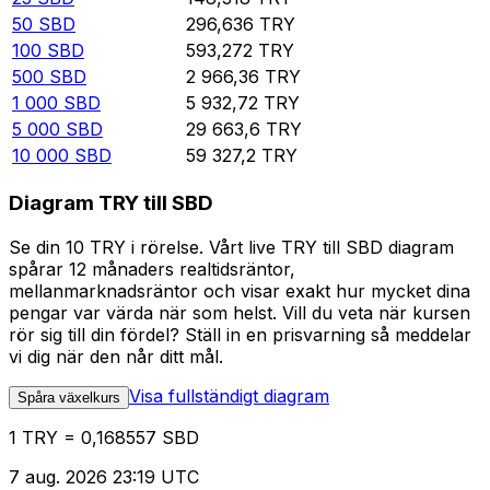
50
SBD
296,636
TRY
100
SBD
593,272
TRY
500
SBD
2 966,36
TRY
1 000
SBD
5 932,72
TRY
5 000
SBD
29 663,6
TRY
10 000
SBD
59 327,2
TRY
Diagram TRY till SBD
Se din 10 TRY i rörelse. Vårt live TRY till SBD diagram
spårar 12 månaders realtidsräntor,
mellanmarknadsräntor och visar exakt hur mycket dina
pengar var värda när som helst. Vill du veta när kursen
rör sig till din fördel? Ställ in en prisvarning så meddelar
vi dig när den når ditt mål.
Visa fullständigt diagram
Spåra växelkurs
1 TRY = 0,168557 SBD
7 aug. 2026 23:19 UTC