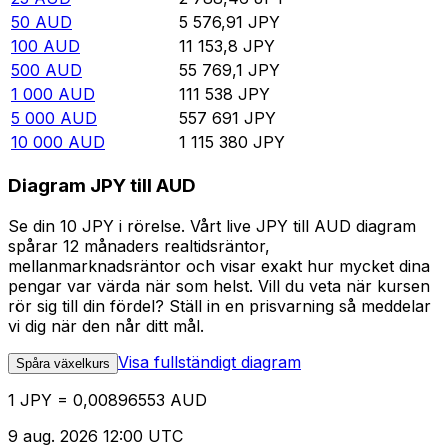
50
AUD
5 576,91
JPY
100
AUD
11 153,8
JPY
500
AUD
55 769,1
JPY
1 000
AUD
111 538
JPY
5 000
AUD
557 691
JPY
10 000
AUD
1 115 380
JPY
Diagram JPY till AUD
Se din 10 JPY i rörelse. Vårt live JPY till AUD diagram
spårar 12 månaders realtidsräntor,
mellanmarknadsräntor och visar exakt hur mycket dina
pengar var värda när som helst. Vill du veta när kursen
rör sig till din fördel? Ställ in en prisvarning så meddelar
vi dig när den når ditt mål.
Visa fullständigt diagram
Spåra växelkurs
1 JPY = 0,00896553 AUD
9 aug. 2026 12:00 UTC