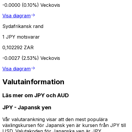
-0.0000 (0.10%)
Veckovis
Visa diagram
Sydafrikansk rand
1 JPY motsvarar
0,102292 ZAR
-0.0027 (2.53%)
Veckovis
Visa diagram
Valutainformation
Läs mer om JPY och AUD
JPY
-
Japansk yen
Vår valutarankning visar att den mest populära
växlingskursen för Japansk yen är kursen från JPY till
USD. Valutakoden för Japanska yen är JPY.