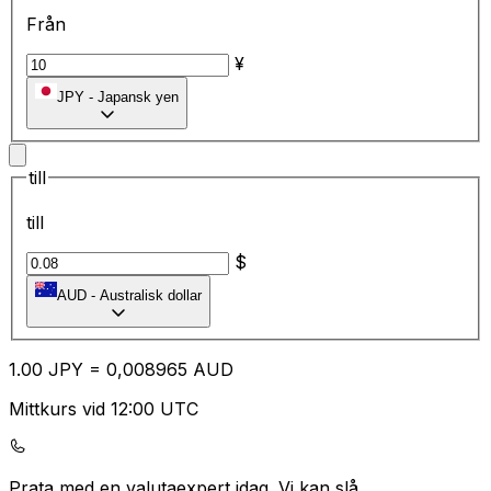
Från
¥
JPY
-
Japansk yen
till
till
$
AUD
-
Australisk dollar
1.00
JPY
=
0,
008965
AUD
Mittkurs vid 12:00 UTC
Prata med en valutaexpert idag.
Vi kan slå