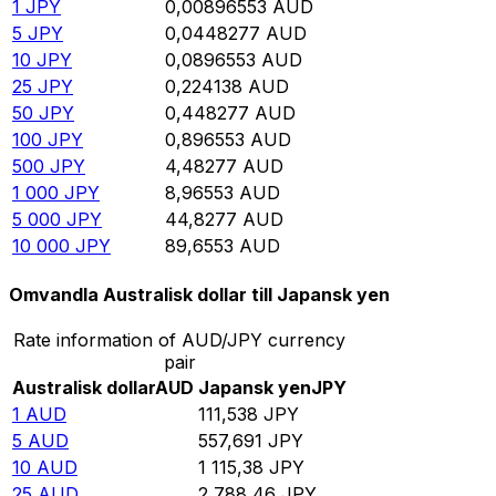
1
JPY
0,00896553
AUD
5
JPY
0,0448277
AUD
10
JPY
0,0896553
AUD
25
JPY
0,224138
AUD
50
JPY
0,448277
AUD
100
JPY
0,896553
AUD
500
JPY
4,48277
AUD
1 000
JPY
8,96553
AUD
5 000
JPY
44,8277
AUD
10 000
JPY
89,6553
AUD
Omvandla Australisk dollar till Japansk yen
Rate information of AUD/JPY currency
pair
Australisk dollar
AUD
Japansk yen
JPY
1
AUD
111,538
JPY
5
AUD
557,691
JPY
10
AUD
1 115,38
JPY
25
AUD
2 788,46
JPY