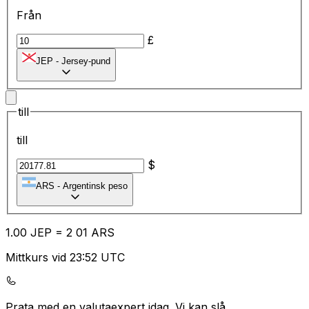
Från
£
JEP
-
Jersey-pund
till
till
$
ARS
-
Argentinsk peso
1.00
JEP
=
2
01
ARS
Mittkurs vid 23:52 UTC
Prata med en valutaexpert idag.
Vi kan slå