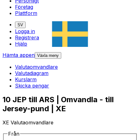
Personligt
Företag
Plattform
SV
Logga in
Registrera
Hjälp
Hämta appen
Växla meny
Valutaomvandlare
Valutadiagram
Kurslarm
Skicka pengar
10 JEP till ARS | Omvandla - till
Jersey-pund | XE
XE Valutaomvandlare
Från