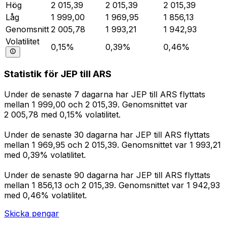
Hög
2 015,39
2 015,39
2 015,39
Låg
1 999,00
1 969,95
1 856,13
Genomsnitt
2 005,78
1 993,21
1 942,93
Volatilitet
0,15%
0,39%
0,46%
Statistik för JEP till ARS
Under de senaste 7 dagarna har JEP till ARS flyttats
mellan 1 999,00 och 2 015,39. Genomsnittet var
2 005,78 med 0,15% volatilitet.
Under de senaste 30 dagarna har JEP till ARS flyttats
mellan 1 969,95 och 2 015,39. Genomsnittet var 1 993,21
med 0,39% volatilitet.
Under de senaste 90 dagarna har JEP till ARS flyttats
mellan 1 856,13 och 2 015,39. Genomsnittet var 1 942,93
med 0,46% volatilitet.
Skicka pengar