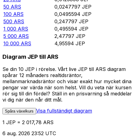
50
ARS
0,0247797
JEP
100
ARS
0,0495594
JEP
500
ARS
0,247797
JEP
1 000
ARS
0,495594
JEP
5 000
ARS
2,47797
JEP
10 000
ARS
4,95594
JEP
Diagram JEP till ARS
Se din 10 JEP i rörelse. Vårt live JEP till ARS diagram
spårar 12 månaders realtidsräntor,
mellanmarknadsräntor och visar exakt hur mycket dina
pengar var värda när som helst. Vill du veta när kursen
rör sig till din fördel? Ställ in en prisvarning så meddelar
vi dig när den når ditt mål.
Visa fullständigt diagram
Spåra växelkurs
1 JEP = 2 017,78 ARS
6 aug. 2026 23:52 UTC