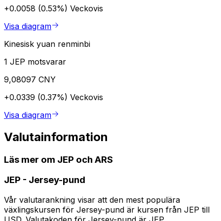
+0.0058 (0.53%)
Veckovis
Visa diagram
Kinesisk yuan renminbi
1 JEP motsvarar
9,08097 CNY
+0.0339 (0.37%)
Veckovis
Visa diagram
Valutainformation
Läs mer om JEP och ARS
JEP
-
Jersey-pund
Vår valutarankning visar att den mest populära
växlingskursen för Jersey-pund är kursen från JEP till
USD. Valutakoden för Jersey-pund är JEP.