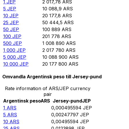
1
JEP
2 017,78
ARS
5
JEP
10 088,9
ARS
10
JEP
20 177,8
ARS
25
JEP
50 444,5
ARS
50
JEP
100 889
ARS
100
JEP
201 778
ARS
500
JEP
1 008 890
ARS
1 000
JEP
2 017 780
ARS
5 000
JEP
10 088 900
ARS
10 000
JEP
20 177 800
ARS
Omvandla Argentinsk peso till Jersey-pund
Rate information of ARS/JEP currency
pair
Argentinsk peso
ARS
Jersey-pund
JEP
1
ARS
0,000495594
JEP
5
ARS
0,00247797
JEP
10
ARS
0,00495594
JEP
25
ARS
0,0123898
JEP