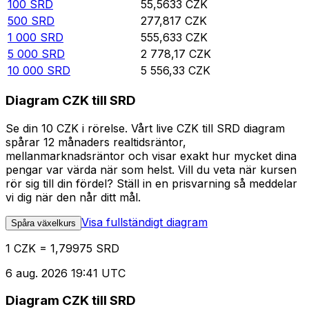
100
SRD
55,5633
CZK
500
SRD
277,817
CZK
1 000
SRD
555,633
CZK
5 000
SRD
2 778,17
CZK
10 000
SRD
5 556,33
CZK
Diagram CZK till SRD
Se din 10 CZK i rörelse. Vårt live CZK till SRD diagram
spårar 12 månaders realtidsräntor,
mellanmarknadsräntor och visar exakt hur mycket dina
pengar var värda när som helst. Vill du veta när kursen
rör sig till din fördel? Ställ in en prisvarning så meddelar
vi dig när den når ditt mål.
Visa fullständigt diagram
Spåra växelkurs
1 CZK = 1,79975 SRD
6 aug. 2026 19:41 UTC
Diagram CZK till SRD