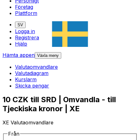
Personligt
Företag
Plattform
SV
Logga in
Registrera
Hjälp
Hämta appen
Växla meny
Valutaomvandlare
Valutadiagram
Kurslarm
Skicka pengar
10 CZK till SRD | Omvandla - till
Tjeckiska kronor | XE
XE Valutaomvandlare
Från