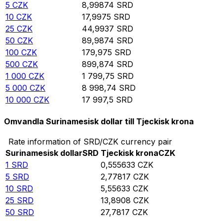
5
CZK
8,99874
SRD
10
CZK
17,9975
SRD
25
CZK
44,9937
SRD
50
CZK
89,9874
SRD
100
CZK
179,975
SRD
500
CZK
899,874
SRD
1 000
CZK
1 799,75
SRD
5 000
CZK
8 998,74
SRD
10 000
CZK
17 997,5
SRD
Omvandla Surinamesisk dollar till Tjeckisk krona
Rate information of SRD/CZK currency pair
Surinamesisk dollar
SRD
Tjeckisk krona
CZK
1
SRD
0,555633
CZK
5
SRD
2,77817
CZK
10
SRD
5,55633
CZK
25
SRD
13,8908
CZK
50
SRD
27,7817
CZK