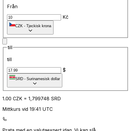
Från
Kč
CZK
-
Tjeckisk krona
till
till
$
SRD
-
Surinamesisk dollar
1.00
CZK
=
1,
799748
SRD
Mittkurs vid 19:41 UTC
Prata med en valutaexpert idag.
Vi kan slå