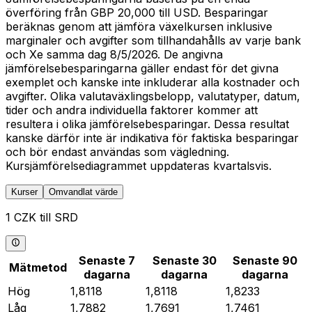
överföring från GBP 20,000 till USD. Besparingar
beräknas genom att jämföra växelkursen inklusive
marginaler och avgifter som tillhandahålls av varje bank
och Xe samma dag 8/5/2026. De angivna
jämförelsebesparingarna gäller endast för det givna
exemplet och kanske inte inkluderar alla kostnader och
avgifter. Olika valutaväxlingsbelopp, valutatyper, datum,
tider och andra individuella faktorer kommer att
resultera i olika jämförelsebesparingar. Dessa resultat
kanske därför inte är indikativa för faktiska besparingar
och bör endast användas som vägledning.
Kursjämförelsediagrammet uppdateras kvartalsvis.
Kurser
Omvandlat värde
1 CZK till SRD
Senaste 7
Senaste 30
Senaste 90
Mätmetod
dagarna
dagarna
dagarna
Hög
1,8118
1,8118
1,8233
Låg
1,7882
1,7691
1,7461