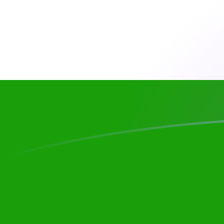
CHF till INR valutakurser idag
Omvandla Schweiziska franc till Indisk rupie
Rate information of CHF/INR currency
pair
Schweiziska franc
CHF
Indisk rupie
INR
1
CHF
117,795
INR
5
CHF
588,976
INR
10
CHF
1 177,95
INR
25
CHF
2 944,88
INR
50
CHF
5 889,76
INR
100
CHF
11 779,5
INR
500
CHF
58 897,6
INR
1 000
CHF
117 795
INR
5 000
CHF
588 976
INR
10 000
CHF
1 177 950
INR