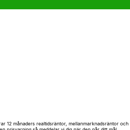
spårar 12 månaders realtidsräntor, mellanmarknadsräntor oc
in en prisvarning så meddelar vi dig när den når ditt mål.