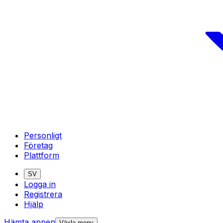
Personligt
Företag
Plattform
SV
Logga in
Registrera
Hjälp
Hämta appen
Växla meny