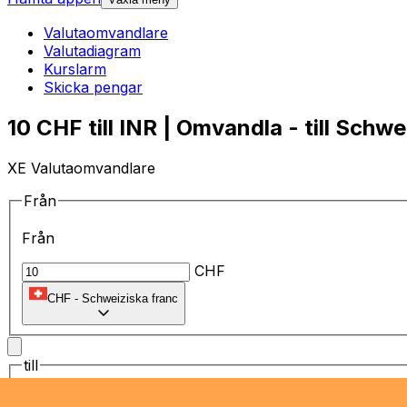
Valutaomvandlare
Valutadiagram
Kurslarm
Skicka pengar
10 CHF till INR | Omvandla - till Schwe
XE Valutaomvandlare
Från
Från
CHF
CHF
-
Schweiziska franc
till
till