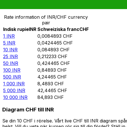
Omvandla Indisk rupie till Schweiziska franc
Rate information of INR/CHF currency
pair
Indisk rupie
INR
Schweiziska franc
CHF
1
INR
0,0084893
CHF
5
INR
0,0424465
CHF
10
INR
0,084893
CHF
25
INR
0,212233
CHF
50
INR
0,424465
CHF
100
INR
0,84893
CHF
500
INR
4,24465
CHF
1 000
INR
8,4893
CHF
5 000
INR
42,4465
CHF
10 000
INR
84,893
CHF
Diagram CHF till INR
Se din 10 CHF i rörelse. Vårt live CHF till INR diagram 
helst. Vill du veta när kursen rör sig till din fördel? Ställ 