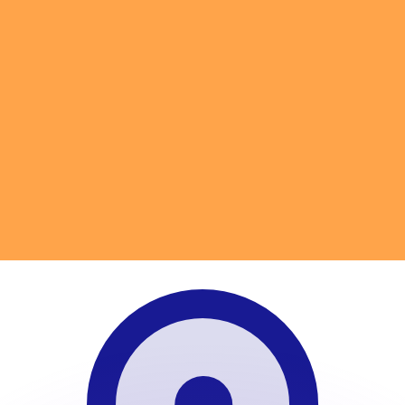
as kurser.
 görs endast i informationssyfte. Du kommer inte att få de