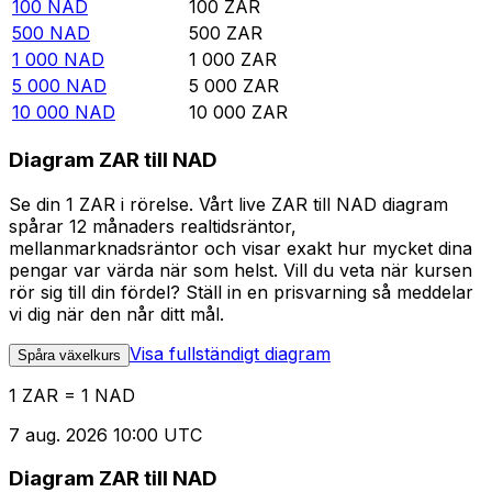
100
NAD
100
ZAR
500
NAD
500
ZAR
1 000
NAD
1 000
ZAR
5 000
NAD
5 000
ZAR
10 000
NAD
10 000
ZAR
Diagram ZAR till NAD
Se din 1 ZAR i rörelse. Vårt live ZAR till NAD diagram
spårar 12 månaders realtidsräntor,
mellanmarknadsräntor och visar exakt hur mycket dina
pengar var värda när som helst. Vill du veta när kursen
rör sig till din fördel? Ställ in en prisvarning så meddelar
vi dig när den når ditt mål.
Visa fullständigt diagram
Spåra växelkurs
1 ZAR = 1 NAD
7 aug. 2026 10:00 UTC
Diagram ZAR till NAD