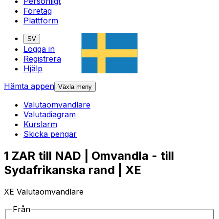
Personligt
Företag
Plattform
SV
Logga in
Registrera
Hjälp
Hämta appen
Växla meny
Valutaomvandlare
Valutadiagram
Kurslarm
Skicka pengar
1 ZAR till NAD | Omvandla - till
Sydafrikanska rand | XE
XE Valutaomvandlare
Från