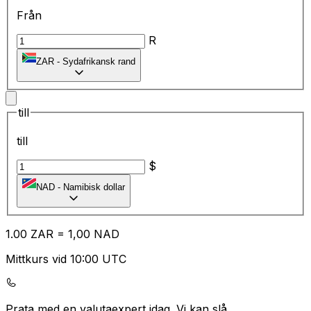
Från
R
ZAR
-
Sydafrikansk rand
till
till
$
NAD
-
Namibisk dollar
1.00
ZAR
=
1,
00
NAD
Mittkurs vid 10:00 UTC
Prata med en valutaexpert idag.
Vi kan slå