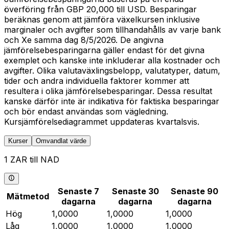
överföring från GBP 20,000 till USD. Besparingar
beräknas genom att jämföra växelkursen inklusive
marginaler och avgifter som tillhandahålls av varje bank
och Xe samma dag 8/5/2026. De angivna
jämförelsebesparingarna gäller endast för det givna
exemplet och kanske inte inkluderar alla kostnader och
avgifter. Olika valutaväxlingsbelopp, valutatyper, datum,
tider och andra individuella faktorer kommer att
resultera i olika jämförelsebesparingar. Dessa resultat
kanske därför inte är indikativa för faktiska besparingar
och bör endast användas som vägledning.
Kursjämförelsediagrammet uppdateras kvartalsvis.
Kurser
Omvandlat värde
1 ZAR till NAD
Senaste 7
Senaste 30
Senaste 90
Mätmetod
dagarna
dagarna
dagarna
Hög
1,0000
1,0000
1,0000
Låg
1,0000
1,0000
1,0000