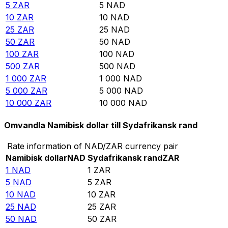
5
ZAR
5
NAD
10
ZAR
10
NAD
25
ZAR
25
NAD
50
ZAR
50
NAD
100
ZAR
100
NAD
500
ZAR
500
NAD
1 000
ZAR
1 000
NAD
5 000
ZAR
5 000
NAD
10 000
ZAR
10 000
NAD
Omvandla Namibisk dollar till Sydafrikansk rand
Rate information of NAD/ZAR currency pair
Namibisk dollar
NAD
Sydafrikansk rand
ZAR
1
NAD
1
ZAR
5
NAD
5
ZAR
10
NAD
10
ZAR
25
NAD
25
ZAR
50
NAD
50
ZAR